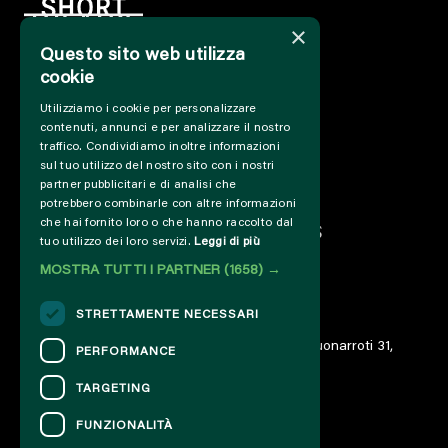
×
Questo sito web utilizza
cookie
HOME
Utilizziamo i cookie per personalizzare
INFO
contenuti, annunci e per analizzare il nostro
SUPPORT US
traffico. Condividiamo inoltre informazioni
PRESS&PROFESSIONAL
sul tuo utilizzo del nostro sito con i nostri
ABOUT US
partner pubblicitari e di analisi che
potrebbero combinarle con altre informazioni
PARTNER
che hai fornito loro o che hanno raccolto dal
PROJECTS AND COLLABORATIONS
tuo utilizzo dei loro servizi.
Leggi di più
CUT / ANALOGUE
MOSTRA TUTTI I PARTNER
(1658) →
PAST EDITIONS
ARCHIVE
STRETTAMENTE NECESSARI
DIARY
© 2023 – Associazione AREA06 – ETS – Via Buonarroti 31,
PERFORMANCE
00185 Roma – IT06859801000
TARGETING
FUNZIONALITÀ
CONTACTS