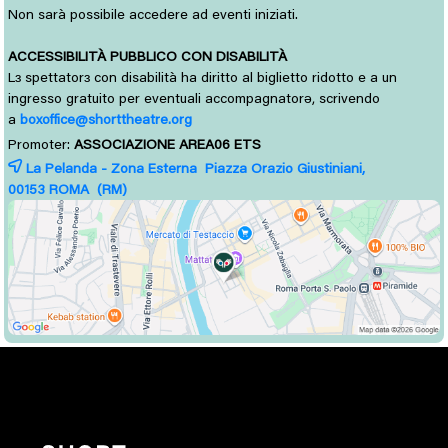
Non sarà possibile accedere ad eventi iniziati.
ACCESSIBILITÀ PUBBLICO CON DISABILITÀ
L
spettator
con disabilità ha diritto al biglietto ridotto e a un 
ɜ
ɜ
ingresso gratuito per eventuali accompagnatorə, scrivendo
a
boxoffice@shorttheatre.org
Promoter:
ASSOCIAZIONE AREA06 ETS
La Pelanda - Zona Esterna Piazza Orazio Giustiniani,
00153 
ROMA
(RM)