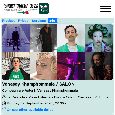
Product
Prices
Services
Info
Vanasay Khamphommala / SALON
Compagnia e Autor3: Vanasay Khamphommala
La Pelanda - Zona Esterna - Piazza Orazio Giustiniani 4, Roma
Monday
07
September 2026
, 22:30h
Or see other available dates