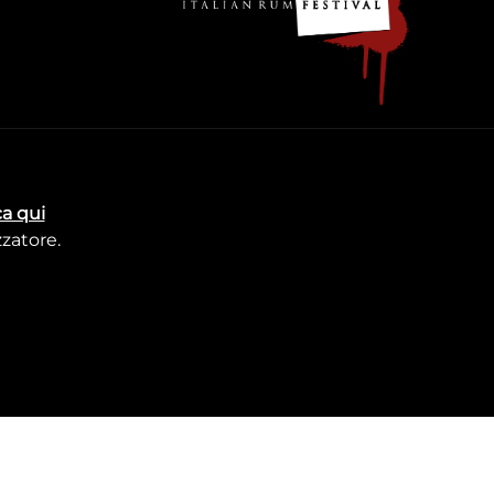
ca qui
zzatore
.