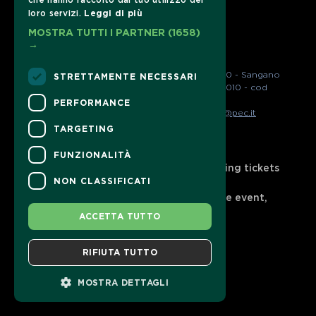
SOCIAL
che hanno raccolto dal tuo utilizzo dei
loro servizi.
Leggi di più
MOSTRA TUTTI I PARTNER
(1658)
→
Associazione Sparkly A.P.S. - Via Trana 22 10090 - Sangano 
STRETTAMENTE NECESSARI
(To) - CF 95651290017 - PARTITA IVA 13296460010 - cod
univoco M5UXCR1
PERFORMANCE
Email 
sparkly.aps@gmail.com
- Pec 
sparkly.aps@pec.it
TARGETING
CONTACTS
FUNZIONALITÀ
For information and support in purchasing tickets
NON CLASSIFICATI
Click here
For information on the program and the event,
contact the
organizer
.
ACCETTA TUTTO
Accessibility statement
RIFIUTA TUTTO
MOSTRA DETTAGLI