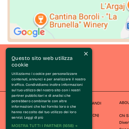
×
Questo sito web utilizza
cookie
Utilizziamo i cookie per personalizzare
contenuti, annunci e per analizzare il nostro
traffico. Condividiamo inoltre informazioni
sul tuo utilizzo del nostro sito con i nostri
partner pubblicitari e di analisi che
potrebbero combinarle con altre
ABO
ASSOCIAZIONE STRADA DEL BAROLO E GRANDI
informazioni che hai fornito loro o che
VINI DI LANGA
hanno raccolto dal tuo utilizzo dei loro
Via Cavour 26/A 12060 Castiglione Falletto (CN) 
Chi 
servizi.
Leggi di più
Diven
MOSTRA TUTTI I PARTNER
(1658) →