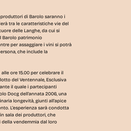
produttori di Barolo
saranno i
erà tra le caratteristiche vie del
cuore delle 
Langhe
, da cui si
l
Barolo
patrimonio
ntre per assaggiare i vini si potrà
ersona, che include la
 alle
ore 15.00
per celebrare il
alotto del Ventennale, Esclusiva
nte il quale i partecipanti
rolo Docg dell'annata 2006
, una
aria longevità, giunti all'apice
ento
. L’esperienza sarà condotta
in sala dei produttori
, che
di della vendemmia dal loro