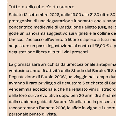
Tutto quello che c'è da sapere
Sabato 12 settembre 2026
, dalle 16.00 alle 21.30 oltre
30 
protagonisti di una
degustazione itinerante
, che si snod
concentrico medievale di
Castiglione Falletto
(CN), nel 
gode un panorama suggestivo sui vigneti e le colline de
Unesco. L'accesso all’evento è libero e aperto a tutti, me
acquistare un
pass degustazione
al costo di 
35,00 €
a p
degustazione libera di tutti i vini presenti.
La giornata sarà arricchita da un’eccezionale anteprima
ventesimo anno di attività della Strada del Barolo:
“Il S
Degustazione di Barolo 2006”
, un viaggio nel tempo dura
avranno il raro privilegio di degustare
5 etichette di Ba
vendemmia eccezionale, che ha regalato vini di straordin
della loro curva evolutiva dopo ben
20 anni di affinam
dalla sapiente guida di
Sandro Minella
, con la
presenza 
racconteranno l'annata 2006, le sfide in vigna e i ricor
personale punto di vista.