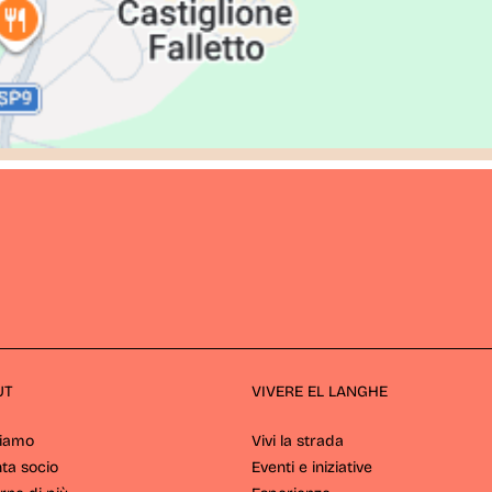
UT
VIVERE EL LANGHE
Siamo
Vivi la strada
ta socio
Eventi e iniziative