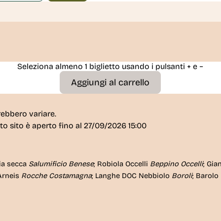
Seleziona almeno 1 biglietto usando i pulsanti + e −
rebbero variare.
sto sito è
aperto fino al 27/09/2026 15:00
cia secca
Salumificio Benese
; Robiola Occelli
Beppino Occelli
; Gia
Arneis
Rocche Costamagna
; Langhe DOC Nebbiolo
Boroli
; Barolo