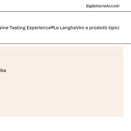
Biglietteria
Accedi
ine Tasting Experience®
Le Langhe
Vini e prodotti tipici
lba