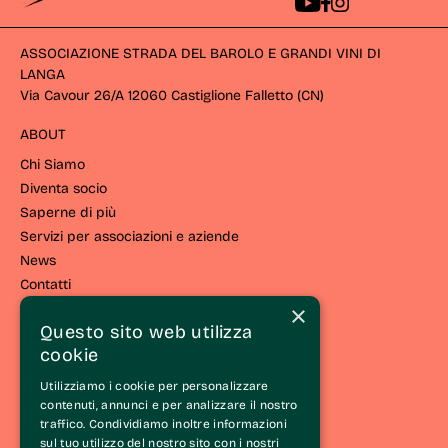
ASSOCIAZIONE STRADA DEL BAROLO E GRANDI VINI DI
LANGA
Via Cavour 26/A 12060 Castiglione Falletto (CN) 
ABOUT
Chi Siamo
Diventa socio
Saperne di più
Servizi per associazioni e aziende
News
Contatti
×
VIVERE EL LANGHE
Questo sito web utilizza
cookie
Vivi la strada
Eventi e iniziative
Utilizziamo i cookie per personalizzare
Esperienze
contenuti, annunci e per analizzare il nostro
traffico. Condividiamo inoltre informazioni
Itinerari
sul tuo utilizzo del nostro sito con i nostri