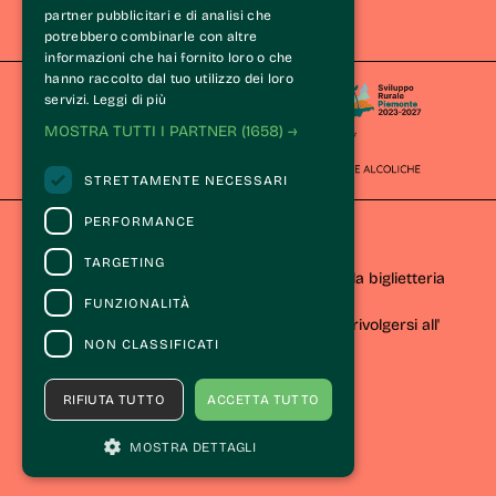
Wine Tasting Experience®
partner pubblicitari e di analisi che
Le Langhe
potrebbero combinarle con altre
informazioni che hai fornito loro o che
hanno raccolto dal tuo utilizzo dei loro
servizi.
Leggi di più
MOSTRA TUTTI I PARTNER
(1658) →
STRETTAMENTE NECESSARI
PERFORMANCE
CONTATTI
TARGETING
Per informazioni e supporto all'acquisto della biglietteria
Clicca qui
FUNZIONALITÀ
Per informazioni sul programma e l'evento, rivolgersi all'
NON CLASSIFICATI
organizzatore
.
Dichiarazione di accessibilità
RIFIUTA TUTTO
ACCETTA TUTTO
MOSTRA DETTAGLI