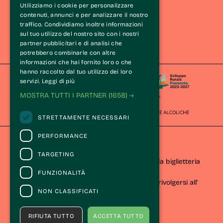
Eventi e iniziative
Utilizziamo i cookie per personalizzare
Esperienze
contenuti, annunci e per analizzare il nostro
traffico. Condividiamo inoltre informazioni
Itinerari
sul tuo utilizzo del nostro sito con i nostri
Wine Tasting Experience®
partner pubblicitari e di analisi che
Le Langhe
potrebbero combinarle con altre
informazioni che hai fornito loro o che
hanno raccolto dal tuo utilizzo dei loro
servizi.
Leggi di più
MOSTRA TUTTI I PARTNER
(1658) →
STRETTAMENTE NECESSARI
PERFORMANCE
CONTATTI
TARGETING
Per informazioni e supporto all'acquisto della biglietteria
Clicca qui
FUNZIONALITÀ
Per informazioni sul programma e l'evento, rivolgersi all'
NON CLASSIFICATI
organizzatore
.
Dichiarazione di accessibilità
RIFIUTA TUTTO
ACCETTA TUTTO