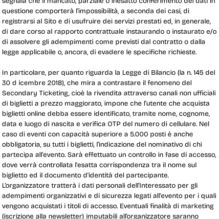
segnala che il mancato, parziale o inesatto conferimento dei dati in
questione comporterà l’impossibilità, a seconda dei casi, di
registrarsi al Sito e di usufruire dei servizi prestati ed, in generale,
di dare corso al rapporto contrattuale instaurando o instaurato e/o
di assolvere gli adempimenti come previsti dal contratto o dalla
legge applicabile o, ancora, di evadere le specifiche richieste.
In particolare, per quanto riguarda la
Legge di Bilancio (la n. 145 del
30 d icembre 2018), che mira a contrastare il fenomeno del
Secondary Ticketing, cioè la rivendita attraverso canali non ufficiali
di biglietti a prezzo maggiorato, impone che l’utente che acquista
biglietti online debba essere identificato, tramite nome, cognome,
data e luogo di nascita e verifica OTP del numero di cellulare.
Nel
caso di eventi con capacità superiore a 5.000 posti è anche
obbligatoria, su tutti i biglietti, l’indicazione del nominativo di chi
partecipa all'evento. Sarà effettuato un controllo in fase di accesso,
dove verrà controllata l'esatta corrispondenza tra il nome sul
biglietto ed il documento d'identità del partecipante.
L’organizzatore tratterà i dati personali dell’Interessato per gli
adempimenti organizzativi e di sicurezza legati all'evento per i quali
vengono acquistati i titoli di accesso. Eventuali finalità di marketing
(iscrizione alla newsletter) imputabili all’organizzatore saranno