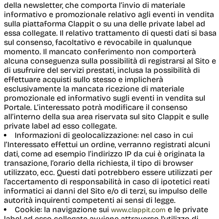
della newsletter, che comporta l’invio di materiale
informativo e promozionale relativo agli eventi in vendita
sulla piattaforma Clappit o su una delle private label ad
essa collegate. Il relativo trattamento di questi dati si basa
sul consenso, facoltativo e revocabile in qualunque
momento. Il mancato conferimento non comporterà
alcuna conseguenza sulla possibilità di registrarsi al Sito e
di usufruire del servizi prestati, inclusa la possibilità di
effettuare acquisti sullo stesso e implicherà
esclusivamente la mancata ricezione di materiale
promozionale ed informativo sugli eventi in vendita sul
Portale. L’interessato potrà modificare il consenso
all’interno della sua area riservata sul sito Clappit e sulle
private label ad esso collegate.
Informazioni di geolocalizzazione
: nel caso in cui
l’Interessato effettui un ordine, verranno registrati alcuni
dati, come ad esempio l’indirizzo IP da cui è originata la
transazione, l’orario della richiesta, il tipo di browser
utilizzato, ecc. Questi dati potrebbero essere utilizzati per
l’accertamento di responsabilità in caso di ipotetici reati
informatici ai danni del Sito e/o di terzi, su impulso delle
autorità inquirenti competenti ai sensi di legge.
Cookie
: la navigazione sui
e le private 
www.clappit.com
label ad esso collegate avviene attraverso l'utilizzo di