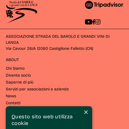
ASSOCIAZIONE STRADA DEL BAROLO E GRANDI VINI DI
LANGA
Via Cavour 26/A 12060 Castiglione Falletto (CN) 
ABOUT
Chi Siamo
Diventa socio
Saperne di più
Servizi per associazioni e aziende
News
Contatti
×
VIVERE EL LANGHE
Questo sito web utilizza
cookie
Vivi la strada