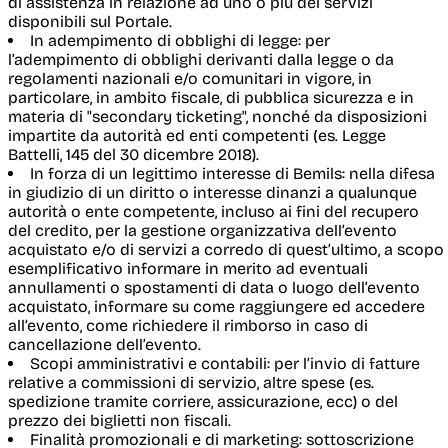
di assistenza in relazione ad uno o più dei servizi
disponibili sul Portale.
In adempimento di obblighi di legge
: per
l’adempimento di obblighi derivanti dalla legge o da
regolamenti nazionali e/o comunitari in vigore, in
particolare, in ambito fiscale, di pubblica sicurezza e in
materia di "secondary ticketing", nonché da disposizioni
impartite da autorità ed enti competenti (es. Legge
Battelli,
145 del 30 dicembre 2018)
.
In forza di un legittimo interesse di Bemils
: nella difesa
in giudizio di un diritto o interesse dinanzi a qualunque
autorità o ente competente, incluso ai fini del recupero
del credito, per la gestione organizzativa dell’evento
acquistato e/o di servizi a corredo di quest’ultimo, a scopo
esemplificativo informare in merito ad eventuali
annullamenti o spostamenti di data o luogo dell’evento
acquistato, informare su come raggiungere ed accedere
all’evento, come richiedere il rimborso in caso di
cancellazione dell’evento.
Scopi amministrativi e contabili
: per l’invio di fatture
relative a commissioni di servizio, altre spese (es.
spedizione tramite corriere, assicurazione, ecc) o del
prezzo dei biglietti non fiscali.
Finalità promozionali e di marketing
: sottoscrizione