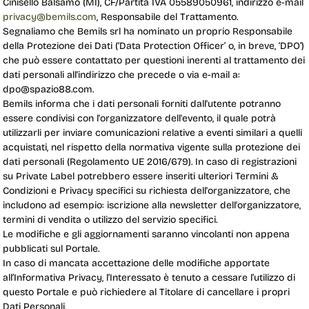
Cinisello Balsamo (MI), CF/Partita IVA 05589050961, indirizzo e-mail
privacy@bemils.com
, Responsabile del Trattamento.
Segnaliamo che Bemils srl ha nominato un proprio Responsabile
della Protezione dei Dati (‘
Data Protection Officer
’ o, in breve, ‘
DPO’
)
che può essere contattato per questioni inerenti al trattamento dei
dati personali all'indirizzo che precede o via e-mail a:
dpo@spazio88.com
.
Bemils informa che i dati personali forniti dall'utente potranno
essere condivisi con l'organizzatore dell'evento, il quale potrà
utilizzarli per inviare comunicazioni relative a eventi similari a quelli
acquistati, nel rispetto della normativa vigente sulla protezione dei
dati personali (Regolamento UE 2016/679). In caso di registrazioni
su
Private Label potrebbero essere inseriti ulteriori Termini & 
Condizioni e Privacy specifici su richiesta dell'organizzatore, che
includono ad esempio: iscrizione alla newsletter dell'organizzatore,
termini di vendita o utilizzo del servizio specifici.
Le modifiche e gli aggiornamenti saranno vincolanti non appena
pubblicati sul Portale.
In caso di mancata accettazione delle modifiche apportate
all’Informativa Privacy, l’Interessato è tenuto a cessare l’utilizzo di
questo Portale e può richiedere al Titolare di cancellare i propri
Dati Personali.