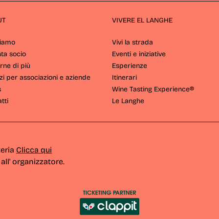
UT
VIVERE EL LANGHE
Siamo
Vivi la strada
ta socio
Eventi e iniziative
rne di più
Esperienze
zi per associazioni e aziende
Itinerari
s
Wine Tasting Experience®
tti
Le Langhe
teria
Clicca qui
all'
organizzatore
.