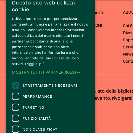
Questo sito web utilizza
cookie
ABO
ASSOCIAZIONE STRADA DEL BAROLO E GRANDI
Utilizziamo i cookie per personalizzare
VINI DI LANGA
contenuti, annunci e per analizzare il nostro
Via Cavour 26/A 12060 Castiglione Falletto (CN) 
Chi 
traffico. Condividiamo inoltre informazioni
Diven
sul tuo utilizzo del nostro sito con i nostri
Sape
partner pubblicitari e di analisi che
Servi
potrebbero combinarle con altre
informazioni che hai fornito loro o che
New
hanno raccolto dal tuo utilizzo dei loro
Conta
servizi.
Leggi di più
MOSTRA TUTTI I PARTNER
(1658) →
CONTATTI
STRETTAMENTE NECESSARI
Per informazioni e supporto all'acquisto della bigliet
PERFORMANCE
Per informazioni sul programma e l'evento, rivolgersi 
Dichiarazione di accessibilità
TARGETING
FUNZIONALITÀ
NON CLASSIFICATI