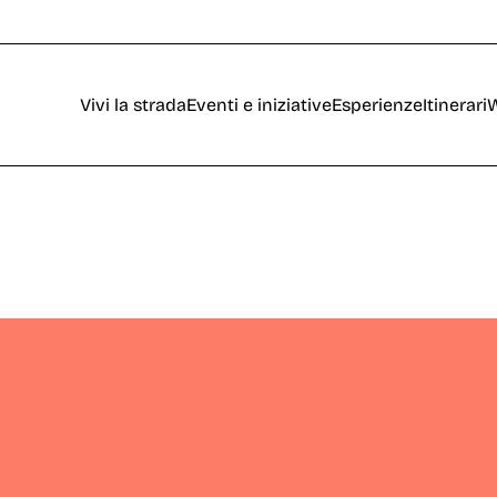
Vivi la strada
Eventi e iniziative
Esperienze
Itinerari
W