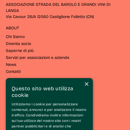
ASSOCIAZIONE STRADA DEL BAROLO E GRANDI VINI DI
LANGA
Via Cavour 26/A 12060 Castiglione Falletto (CN) 
ABOUT
Chi Siamo
Diventa socio
Saperne di più
Servizi per associazioni e aziende
News
Contatti
×
VIVERE EL LANGHE
Questo sito web utilizza
Vivi la strada
cookie
Eventi e iniziative
Utilizziamo i cookie per personalizzare
Esperienze
contenuti, annunci e per analizzare il nostro
Itinerari
traffico. Condividiamo inoltre informazioni
Wine Tasting Experience®
sul tuo utilizzo del nostro sito con i nostri
partner pubblicitari e di analisi che
Le Langhe