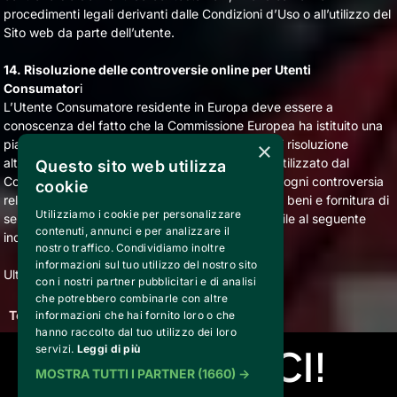
procedimenti legali derivanti dalle Condizioni d’Uso o all’utilizzo del
Sito web da parte dell’utente.
14. Risoluzione delle controversie online per Utenti
Consumator
i
L’Utente Consumatore residente in Europa deve essere a
conoscenza del fatto che la Commissione Europea ha istituito una
piattaforma online che fornisce uno strumento di risoluzione
×
alternativa delle controversie. Esso può essere utilizzato dal
Questo sito web utilizza
Consumatore per risolvere, in via non giudiziale, ogni controversia
cookie
relativa a e/o derivante da contratti di vendita di beni e fornitura di
Utilizziamo i cookie per personalizzare
servizi stipulati online. La piattaforma è disponibile al seguente
contenuti, annunci e per analizzare il
indirizzo: ec.europa.eu/consumers/odr/
nostro traffico. Condividiamo inoltre
informazioni sul tuo utilizzo del nostro sito
Ultima modifica 01 gennaio 2024
con i nostri partner pubblicitari e di analisi
che potrebbero combinarle con altre
Torna indietro
informazioni che hai fornito loro o che
hanno raccolto dal tuo utilizzo dei loro
CONTATTACI!
servizi.
Leggi di più
MOSTRA TUTTI I PARTNER
(1660) →