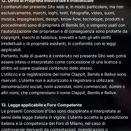
12. Diritti di Proprietà Industriale e Intellettuale
I contenuti del presente Sito web e, in modo particolare, ma non
esclusivamente, marchi, loghi, testi, fotografie, video, suoni,
musica, impaginazioni, design, know-how, tecnologie, prodotti e
procedimenti sono di proprietà di Bemils Srl, o vengono usati con
l'autorizzazione dei proprietari e di conseguenza sono protette da
copyright, marchi di fabbrica, brevetti e tutti gli altri diritti
intellettuali o di proprietà esistenti, in conformità con le leggi
applicabili.
Pertanto, nulla di quanto è contenuto nel presente Sito web potrà
essere inteso o interpretato come concessione di una licenza o
diritto ad usare qualsiasi contenuto dello stesso.
L’utilizzo e la registrazione del nome Clappit, Bemils e Belive sono
riservati. L’utente non è autorizzato a registrare o utilizzare
denominazioni sociali, nomi aziendali, nomi commerciali, domini o
altri nomi, che comprendano il nome Clappit, Bemils e Belive.
13. Legge applicabile e Foro Competente
Le presenti Condizioni d’Uso sono disciplinate e interpretate ai
sensi della legge italiana in vigore. L’utente accetta la giurisdizione
italiana e la competenza del Foro di Milano, nel caso di
controversie derivanti da contestazioni, rivendicazioni o