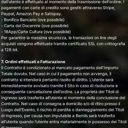
dall’utente è effettuato al momento della trasmissione dell’ordine. I
pagamenti con carte di credito sono gestiti attraverso Stripe,
Paypal, Amazon Pay e Satispay.
- Bonifico Bancario (ove possibile)
- Carta del Docennte
(ove possibile)
- 18App/Carte Cultura
(ove possibile)
Per garantire la massima sicurezza, le transazioni on line degli
acquisti vengono effettuate tramite certificato SSL con crittografia
a 128 bit.
7. Ordini effettuati e Fatturazione
Il Contratto è condizionato al mancato pagamento dell'Importo
Totale dovuto. Nel caso in cui il pagamento non avvenga, il
contratto si intenderà pertanto risolto di diritto. L’utente sarà
immediatamente avvisato tramite il Sito in caso di risoluzione e
conseguente cancellazione dell’ordine. La proprietà dei Titoli di
Ingresso sarà trasferita all’utente al momento della conclusione del
Contratto. Nel caso di consegna a domicilio e/o di ritiro presso il
Luogo dell’Evento, il rischio di perdita o danneggiamento dei Titoli
di Ingresso, per causa non imputabile a Bemils sarà trasferito
all’utente quando l’utente entra materialmente in possesso dei Titoli
di Ingresso.