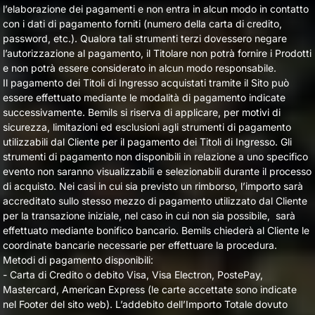
l’elaborazione dei pagamenti e non entra in alcun modo in contatto
con i dati di pagamento forniti (numero della carta di credito,
password, etc.). Qualora tali strumenti terzi dovessero negare
l’autorizzazione al pagamento, il Titolare non potrà fornire i Prodotti
e non potrà essere considerato in alcun modo responsabile.
Il pagamento dei Titoli di Ingresso acquistati tramite il Sito può
essere effettuato mediante le modalità di pagamento indicate
successivamente. Bemils si riserva di applicare, per motivi di
sicurezza, limitazioni ed esclusioni agli strumenti di pagamento
utilizzabili dal Cliente per il pagamento dei Titoli di Ingresso. Gli
strumenti di pagamento non disponibili in relazione a uno specifico
evento non saranno visualizzabili e selezionabili durante il processo
di acquisto. Nei casi in cui sia previsto un rimborso, l’importo sarà
accreditato sullo stesso mezzo di pagamento utilizzato dal Cliente
per la transazione iniziale, nel caso in cui non sia possibile, sarà
effettuato mediante bonifico bancario. Bemils chiederà al Cliente le
coordinate bancarie necessarie per effettuare la procedura.
Metodi di pagamento disponibili:
- Carta di Credito o debito Visa, Visa Electron, PostePay,
Mastercard, American Express (le carte accettate sono indicate
nel Footer del sito web). L’addebito dell’Importo Totale dovuto