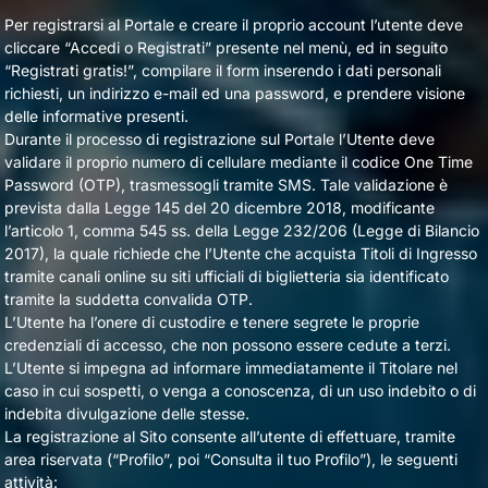
Per registrarsi al Portale e creare il proprio account l’utente deve
cliccare “Accedi o Registrati” presente nel menù, ed in seguito
“Registrati gratis!”, compilare il form inserendo i dati personali
richiesti, un indirizzo e-mail ed una password, e prendere visione
delle informative presenti.
Durante il processo di registrazione sul Portale l’Utente deve
validare il proprio numero di cellulare mediante il codice One Time
Password (OTP), trasmessogli tramite SMS. Tale validazione è
prevista dalla Legge 145 del 20 dicembre 2018, modificante
l’articolo 1, comma 545 ss. della Legge 232/206 (Legge di Bilancio
2017), la quale richiede che l’Utente che acquista Titoli di Ingresso
tramite canali online su siti ufficiali di biglietteria sia identificato
tramite la suddetta convalida OTP.
L’Utente ha l’onere di custodire e tenere segrete le proprie
credenziali di accesso, che non possono essere cedute a terzi.
L’Utente si impegna ad informare immediatamente il Titolare nel
caso in cui sospetti, o venga a conoscenza, di un uso indebito o di
indebita divulgazione delle stesse.
La registrazione al Sito consente all’utente di effettuare, tramite
area riservata (“Profilo”, poi “Consulta il tuo Profilo”), le seguenti
attività: