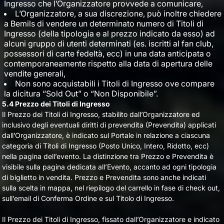
Ingresso che l’Organizzatore provvede a comunicare,
L’Organizzatore, a sua discrezione, può inoltre chiedere
a Bemils di vendere un determinato numero di Titoli di
Ingresso (della tipologia e al prezzo indicato da esso) ad
alcuni gruppo di utenti determinati (es. iscritti al fan club,
possessori di carte fedeltà, ecc) in una data anticipata o
contemporaneamente rispetto alla data di apertura delle
vendite generali,
Non sono acquistabili i Titoli di Ingresso ove compare
la dicitura “Sold Out” o “Non Disponibile”.
5.4 Prezzo dei Titoli di Ingresso
Il Prezzo dei Titoli di Ingresso, stabilito dall’Organizzatore ed
inclusivo degli eventuali diritti di prevendita (Prevendita) applicati
dall’Organizzatore, è indicato sul Portale in relazione a ciascuna
categoria di Titoli di Ingresso (Posto Unico, Intero, Ridotto, ecc)
nella pagina dell’evento. La distinzione tra Prezzo e Prevendita è
visibile sulla pagina dedicata all’Evento, accanto ad ogni tipologia
di biglietto in vendita. Prezzo e Prevendita sono anche indicati
sulla scelta in mappa, nel riepilogo del carrello in fase di check out,
sull’email di Conferma Ordine e sul Titolo di Ingresso.
Il Prezzo dei Titoli di Ingresso, fissato dall’Organizzatore e indicato