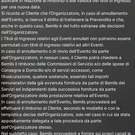
adottate in relazione al rimborso o alla validità dei titoli di ingresso
per una nuova data.
Si ricorda al Cliente che l’Organizzatore, in caso di annullamento
dell’Evento, si riserva il diritto di trattenere la Prevendita e che,
anche in questo caso, Bemils è del tutto estranea alle decisioni
dell’Organizzatore.
I Titoli di Ingresso relativi agli Eventi annullati non potranno essere
permutati con titoli di ingresso relativi ad altri Eventi.
In caso di annullamento o di rinvio dell’Evento da parte
dell’Organizzatore, in nessun caso, il Cliente potrà chiedere a
Bemils il rimborso delle Commissioni di Servizio e/o delle spese di
Consegna a Domicilio e/o di servizi accessori, come
l’Assicurazione, qualora sostenute, essendo tali importi
remunerativi della già avvenuta fornitura da parte di Bemils dei
Servizi ed indipendenti dalla successiva fornitura da parte
dell’Organizzatore della prestazione relativa all’Evento.
In caso di annullamento dell’Evento, Bemils provvederà ad
effettuare il rimborso al Cliente, secondo le modalità e con la
tempistica decise dell’Organizzatore, solo nel caso in cui sia stata
appositamente delegata a tale procedura da parte
dell’Organizzatore stesso.
Nel suddetto caso, Bemils provvederà a fornire sui propri canali le