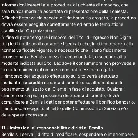
informazioni inerenti alla procedura di richiesta di rimborso, che
sarà l’unica modalità accettata di presentazione della richiesta.
Affinché l’istanza sia accolta e il rimborso sia erogato, la procedura
dovrà essere eseguita correttamente ed entro le tempistiche
stabilite dall’Organizzatore.
Al fine di poter erogare i rimborsi dei Titoli di Ingresso Non Digital
(biglietti tradizionali cartacei) si segnala che, in ottemperanza alla
normativa fiscale vigente, è necessario che i siano fisicamente
riconsegnati a Bemils a mezzo raccomandata, o secondo altra
modalità indicata sul Sito. Laddove il consumatore non provveda a
tale adempimento, il rimborso non potrà essere erogato.
Il rimborso dell’acquisto effettuato sul Sito verrà effettuato
mediante riaccredito su carta di credito o su altro metodo di
pagamento utilizzato dal Cliente in fase di acquisto. Qualora il
cliente non sia più in possesso della carta di credito, dovrà
comunicare a Bemils i dati per poter effettuare il bonifico bancario.
Il rimborso è eseguito al netto delle Commissioni di Servizio e/o
delle spese accessorie.
11. Limitazioni di responsabilità e diritti di Bemils
Bemils si riserva il diritto di modificare, sospendere o interrompere