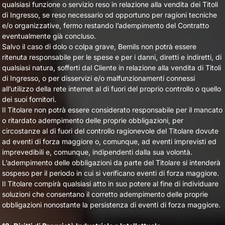
qualsiasi funzione o servizio reso in relazione alla vendita dei Titoli
di Ingresso, se reso necessario od opportuno per ragioni tecniche
e/o organizzative, fermo restando l’adempimento del Contratto
eventualmente già concluso.
Salvo il caso di dolo o colpa grave, Bemils non potrà essere
ritenuta responsabile per le spese e per i danni, diretti e indiretti, di
qualsiasi natura, sofferti dal Cliente in relazione alla vendita di Titoli
di Ingresso, o per disservizi e/o malfunzionamenti connessi
all’utilizzo della rete internet al di fuori del proprio controllo o quello
dei suoi fornitori.
Il Titolare non potrà essere considerato responsabile per il mancato
o ritardato adempimento delle proprie obbligazioni, per
circostanze al di fuori del controllo ragionevole del Titolare dovute
ad eventi di forza maggiore o, comunque, ad eventi imprevisti ed
imprevedibili e, comunque, indipendenti dalla sua volontà.
L’adempimento delle obbligazioni da parte del Titolare si intenderà
sospeso per il periodo in cui si verificano eventi di forza maggiore.
Il Titolare compirà qualsiasi atto in suo potere al fine di individuare
soluzioni che consentano il corretto adempimento delle proprie
obbligazioni nonostante la persistenza di eventi di forza maggiore.