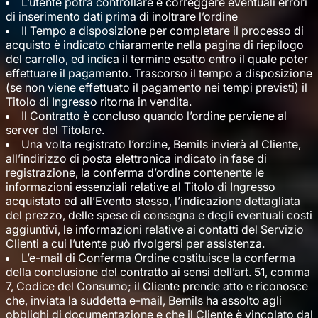
L’utente potrà controllare e correggere eventuali errori
di inserimento dati prima di inoltrare l’ordine
Il Tempo a disposizione per completare il processo di
acquisto è indicato chiaramente nella pagina di riepilogo
del carrello, ed indica il termine esatto entro il quale poter
effettuare il pagamento. Trascorso il tempo a disposizione
(se non viene effettuato il pagamento nei tempi previsti) il
Titolo di Ingresso ritorna in vendita.
Il Contratto è concluso quando l’ordine perviene al
server del Titolare.
Una volta registrato l’ordine, Bemils invierà al Cliente,
all’indirizzo di posta elettronica indicato in fase di
registrazione, la conferma d’ordine contenente le
informazioni essenziali relative al Titolo di Ingresso
acquistato ed all’Evento stesso, l’indicazione dettagliata
del prezzo, delle spese di consegna e degli eventuali costi
aggiuntivi, le informazioni relative ai contatti del Servizio
Clienti a cui l’utente può rivolgersi per assistenza.
L’e-mail di Conferma Ordine costituisce la conferma
della conclusione del contratto ai sensi dell’art. 51, comma
7, Codice del Consumo; il Cliente prende atto e riconosce
che, inviata la suddetta e-mail, Bemils ha assolto agli
obblighi di documentazione e che il Cliente è vincolato dal