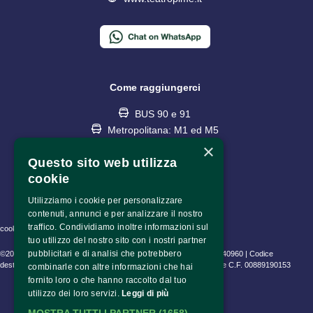
Come raggiungerci
BUS 90 e 91
Metropolitana: M1 ed M5
fermata Lotto
×
Questo sito web utilizza
cookie
Utilizziamo i cookie per personalizzare
contenuti, annunci e per analizzare il nostro
traffico. Condividiamo inoltre informazioni sul
cookie policy • privacy policy • informativa trattamento dati
tuo utilizzo del nostro sito con i nostri partner
pubblicitari e di analisi che potrebbero
©2023 Fondazione Pime Onlus C.F. 97486040153 e P.IVA 06630940960 | Codice
destinatario (SDI) SUBM70N | CEAM Srl P.IVA 10802530153 | Pime C.F. 00889190153
combinarle con altre informazioni che hai
fornito loro o che hanno raccolto dal tuo
utilizzo dei loro servizi.
Leggi di più