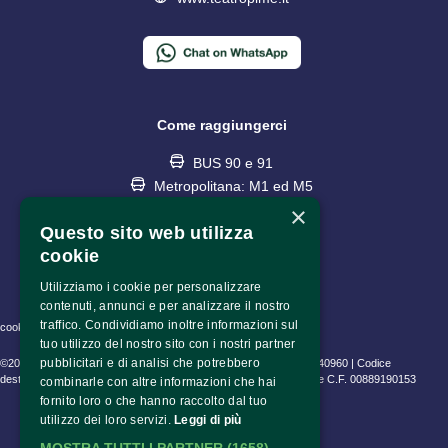
Come raggiungerci
BUS 90 e 91
Metropolitana: M1 ed M5
fermata Lotto
×
Questo sito web utilizza
cookie
Utilizziamo i cookie per personalizzare
contenuti, annunci e per analizzare il nostro
traffico. Condividiamo inoltre informazioni sul
cookie policy • privacy policy • informativa trattamento dati
tuo utilizzo del nostro sito con i nostri partner
pubblicitari e di analisi che potrebbero
©2023 Fondazione Pime Onlus C.F. 97486040153 e P.IVA 06630940960 | Codice
destinatario (SDI) SUBM70N | CEAM Srl P.IVA 10802530153 | Pime C.F. 00889190153
combinarle con altre informazioni che hai
fornito loro o che hanno raccolto dal tuo
utilizzo dei loro servizi.
Leggi di più