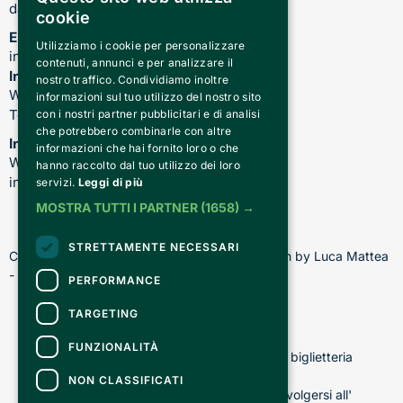
dalle 17.00 alle 21.00
cookie
Email
Utilizziamo i cookie per personalizzare
info@teatrocardinalmassaia.com
contenuti, annunci e per analizzare il
Informazioni su spettacoli e teatro
nostro traffico. Condividiamo inoltre
WhatsApp: 344 410 4477
informazioni sul tuo utilizzo del nostro sito
Telefono: 011 221 6128
con i nostri partner pubblicitari e di analisi
che potrebbero combinarle con altre
Informazioni sui nostri corsi
informazioni che hai fornito loro o che
WhatsApp: 392 150 5130 -
hanno raccolto dal tuo utilizzo dei loro
info@chiediscena.torino.it
servizi.
Leggi di più
MOSTRA TUTTI I PARTNER
(1658) →
STRETTAMENTE NECESSARI
Copyright © 2026 - All rights reserved - Design by Luca Mattea 
- Made in Turin with
PERFORMANCE
TARGETING
CONTATTI
FUNZIONALITÀ
Per informazioni e supporto all'acquisto della biglietteria
Clicca qui
NON CLASSIFICATI
Per informazioni sul programma e l'evento, rivolgersi all'