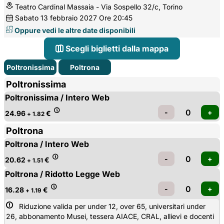
Teatro Cardinal Massaia - Via Sospello 32/c, Torino
Sabato
13
febbraio 2027
Ore 20:45
Oppure vedi le altre date disponibili
Scegli biglietti dalla mappa
Poltronissima
Poltrona
Poltronissima
Poltronissima / Intero Web
24.96
€
+ 1.82
Poltrona
Poltrona / Intero Web
20.62
€
+ 1.51
Poltrona / Ridotto Legge Web
16.28
€
+ 1.19
Riduzione valida per under 12, over 65, universitari under 
26, abbonamento Musei, tessera AIACE, CRAL, allievi e docenti