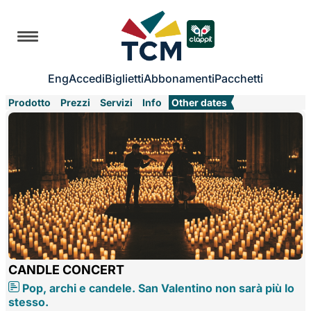
Eng
Accedi
Biglietti
Abbonamenti
Pacchetti
Prodotto
Prezzi
Servizi
Info
Other dates
CANDLE CONCERT
Pop, archi e candele. San Valentino non sarà più lo
stesso.