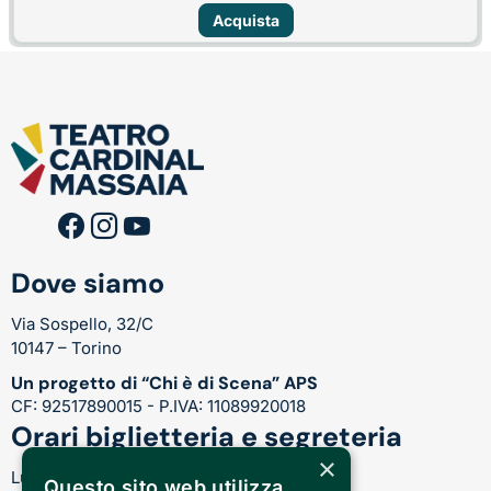
Acquista
Dove siamo
Via Sospello, 32/C
10147 – Torino
Un progetto di “Chi è di Scena” APS
CF: 92517890015 - P.IVA: 11089920018
Orari biglietteria e segreteria
×
Lunedì-Venerdì:
Questo sito web utilizza