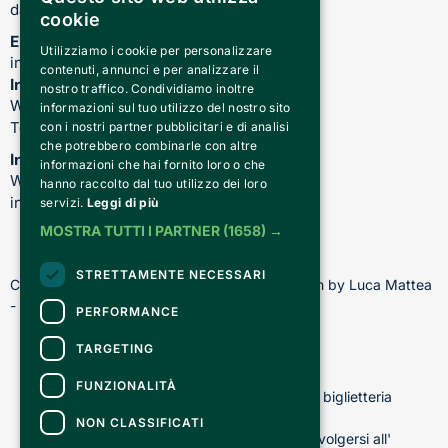
dalle 17.00 alle 21.00
cookie
Email
Utilizziamo i cookie per personalizzare
info@teatrocardinalmassaia.com
contenuti, annunci e per analizzare il
Informazioni su spettacoli e teatro
nostro traffico. Condividiamo inoltre
WhatsApp: 344 410 4477
informazioni sul tuo utilizzo del nostro sito
Telefono: 011 221 6128
con i nostri partner pubblicitari e di analisi
che potrebbero combinarle con altre
Informazioni sui nostri corsi
informazioni che hai fornito loro o che
WhatsApp: 392 150 5130 -
hanno raccolto dal tuo utilizzo dei loro
info@chiediscena.torino.it
servizi.
Leggi di più
MOSTRA TUTTI I PARTNER
(1658) →
STRETTAMENTE NECESSARI
Copyright © 2026 - All rights reserved - Design by Luca Mattea 
- Made in Turin with
PERFORMANCE
TARGETING
CONTATTI
FUNZIONALITÀ
Per informazioni e supporto all'acquisto della biglietteria
Clicca qui
NON CLASSIFICATI
Per informazioni sul programma e l'evento, rivolgersi all'