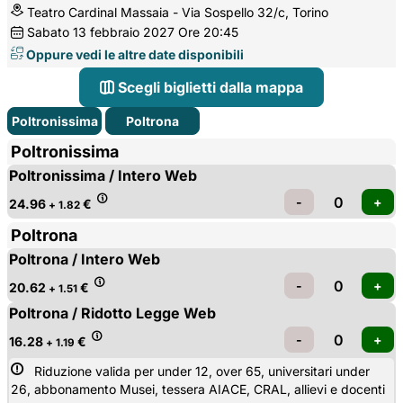
Teatro Cardinal Massaia - Via Sospello 32/c, Torino
Sabato
13
febbraio 2027
Ore 20:45
Oppure vedi le altre date disponibili
Scegli biglietti dalla mappa
Poltronissima
Poltrona
Poltronissima
Poltronissima / Intero Web
24.96
€
+ 1.82
Poltrona
Poltrona / Intero Web
20.62
€
+ 1.51
Poltrona / Ridotto Legge Web
16.28
€
+ 1.19
Riduzione valida per under 12, over 65, universitari under 
26, abbonamento Musei, tessera AIACE, CRAL, allievi e docenti