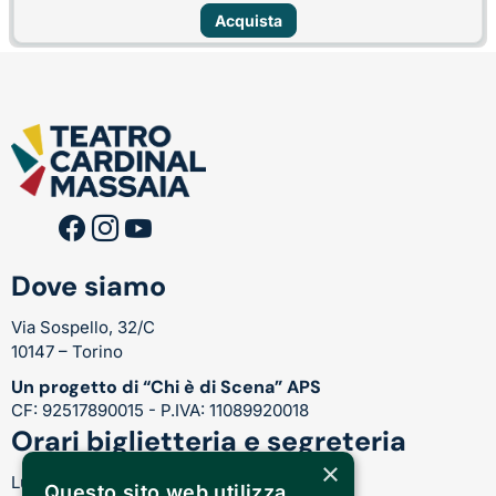
Acquista
Dove siamo
Via Sospello, 32/C
10147 – Torino
Un progetto di “Chi è di Scena” APS
CF: 92517890015 - P.IVA: 11089920018
Orari biglietteria e segreteria
×
Lunedì-Venerdì:
Questo sito web utilizza