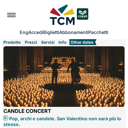
Eng
Accedi
Biglietti
Abbonamenti
Pacchetti
Prodotto
Prezzi
Servizi
Info
Other dates
CANDLE CONCERT
Pop, archi e candele. San Valentino non sarà più lo
stesso.