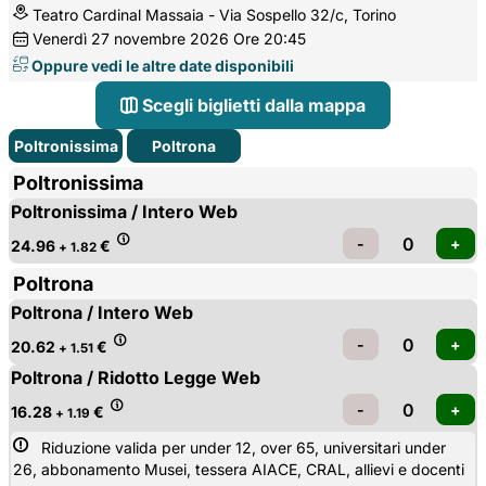
Teatro Cardinal Massaia - Via Sospello 32/c, Torino
Venerdì
27
novembre 2026
Ore 20:45
Oppure vedi le altre date disponibili
Scegli biglietti dalla mappa
Poltronissima
Poltrona
Poltronissima
Poltronissima / Intero Web
24.96
€
+ 1.82
Poltrona
Poltrona / Intero Web
20.62
€
+ 1.51
Poltrona / Ridotto Legge Web
16.28
€
+ 1.19
Riduzione valida per under 12, over 65, universitari under 
26, abbonamento Musei, tessera AIACE, CRAL, allievi e docenti