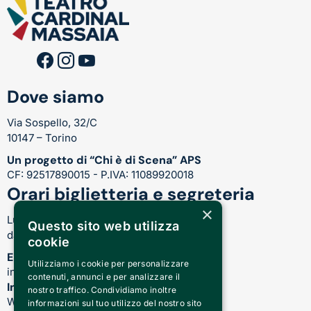
Dove siamo
Via Sospello, 32/C
10147 – Torino
Un progetto di “Chi è di Scena” APS
CF: 92517890015 - P.IVA: 11089920018
Orari biglietteria e segreteria
×
Lunedì-Venerdì:
Questo sito web utilizza
dalle 17.00 alle 21.00
cookie
Email
Utilizziamo i cookie per personalizzare
info@teatrocardinalmassaia.com
contenuti, annunci e per analizzare il
Informazioni su spettacoli e teatro
nostro traffico. Condividiamo inoltre
WhatsApp: 344 410 4477
informazioni sul tuo utilizzo del nostro sito