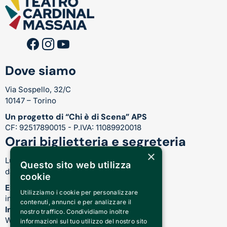
Dove siamo
Via Sospello, 32/C
10147 – Torino
Un progetto di “Chi è di Scena” APS
CF: 92517890015 - P.IVA: 11089920018
Orari biglietteria e segreteria
×
Lunedì-Venerdì:
Questo sito web utilizza
dalle 17.00 alle 21.00
cookie
Email
Utilizziamo i cookie per personalizzare
info@teatrocardinalmassaia.com
contenuti, annunci e per analizzare il
Informazioni su spettacoli e teatro
nostro traffico. Condividiamo inoltre
WhatsApp: 344 410 4477
informazioni sul tuo utilizzo del nostro sito