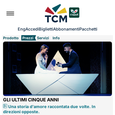
Eng
Accedi
Biglietti
Abbonamenti
Pacchetti
Prodotto
Prezzi
Servizi
Info
GLI ULTIMI CINQUE ANNI
Una storia d'amore raccontata due volte. In
direzioni opposte.