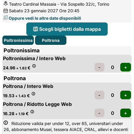
Teatro Cardinal Massaia - Via Sospello 32/c, Torino
Sabato
23
gennaio 2027
Ore 20:45
Oppure vedi le altre date disponibili
Scegli biglietti dalla mappa
Poltronissima
Poltrona
Poltronissima
Poltronissima / Intero Web
24.96
€
+ 1.82
Poltrona
Poltrona / Intero Web
19.53
€
+ 1.43
Poltrona / Ridotto Legge Web
16.28
€
+ 1.19
Riduzione valida per under 12, over 65, universitari under 
26, abbonamento Musei, tessera AIACE, CRAL, allievi e docenti