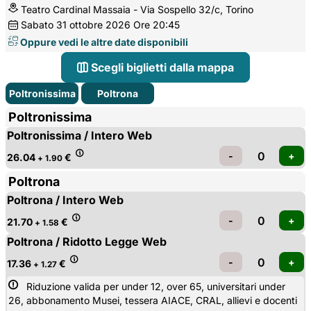
Teatro Cardinal Massaia - Via Sospello 32/c, Torino
Sabato
31
ottobre 2026
Ore 20:45
Oppure vedi le altre date disponibili
Scegli biglietti dalla mappa
Poltronissima
Poltrona
Poltronissima
Poltronissima / Intero Web
26.04
€
+ 1.90
Poltrona
Poltrona / Intero Web
21.70
€
+ 1.58
Poltrona / Ridotto Legge Web
17.36
€
+ 1.27
Riduzione valida per under 12, over 65, universitari under 
26, abbonamento Musei, tessera AIACE, CRAL, allievi e docenti