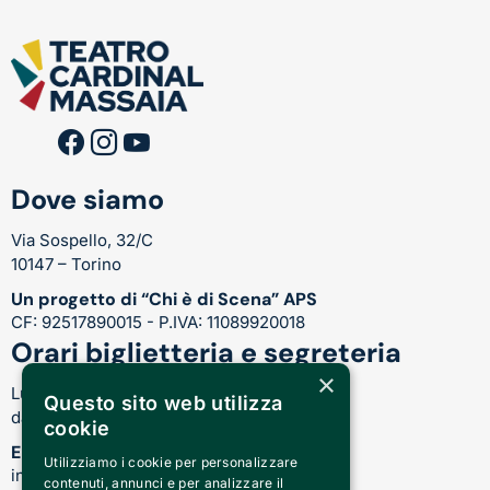
Dove siamo
Via Sospello, 32/C
10147 – Torino
Un progetto di “Chi è di Scena” APS
CF: 92517890015 - P.IVA: 11089920018
Orari biglietteria e segreteria
×
Lunedì-Venerdì:
Questo sito web utilizza
dalle 17.00 alle 21.00
cookie
Email
Utilizziamo i cookie per personalizzare
info@teatrocardinalmassaia.com
contenuti, annunci e per analizzare il