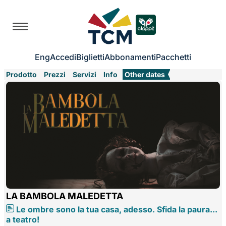
Eng
Accedi
Biglietti
Abbonamenti
Pacchetti
Prodotto
Prezzi
Servizi
Info
Other dates
LA BAMBOLA MALEDETTA
Le ombre sono la tua casa, adesso. Sfida la paura...
a teatro!