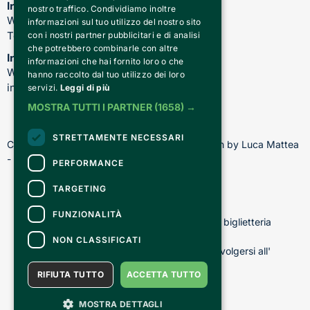
Informazioni su spettacoli e teatro
nostro traffico. Condividiamo inoltre
WhatsApp: 344 410 4477
informazioni sul tuo utilizzo del nostro sito
Telefono: 011 221 6128
con i nostri partner pubblicitari e di analisi
che potrebbero combinarle con altre
Informazioni sui nostri corsi
informazioni che hai fornito loro o che
WhatsApp: 392 150 5130 -
hanno raccolto dal tuo utilizzo dei loro
info@chiediscena.torino.it
servizi.
Leggi di più
MOSTRA TUTTI I PARTNER
(1658) →
STRETTAMENTE NECESSARI
Copyright © 2026 - All rights reserved - Design by Luca Mattea 
- Made in Turin with
PERFORMANCE
TARGETING
CONTATTI
FUNZIONALITÀ
Per informazioni e supporto all'acquisto della biglietteria
Clicca qui
NON CLASSIFICATI
Per informazioni sul programma e l'evento, rivolgersi all'
organizzatore
.
RIFIUTA TUTTO
ACCETTA TUTTO
Dichiarazione di accessibilità
MOSTRA DETTAGLI