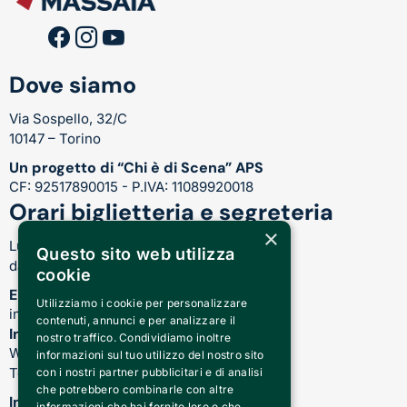
Dove siamo
Via Sospello, 32/C
10147 – Torino
Un progetto di “Chi è di Scena” APS
CF: 92517890015 - P.IVA: 11089920018
Orari biglietteria e segreteria
×
Lunedì-Venerdì:
Questo sito web utilizza
dalle 17.00 alle 21.00
cookie
Email
Utilizziamo i cookie per personalizzare
info@teatrocardinalmassaia.com
contenuti, annunci e per analizzare il
Informazioni su spettacoli e teatro
nostro traffico. Condividiamo inoltre
WhatsApp: 344 410 4477
informazioni sul tuo utilizzo del nostro sito
Telefono: 011 221 6128
con i nostri partner pubblicitari e di analisi
che potrebbero combinarle con altre
Informazioni sui nostri corsi
informazioni che hai fornito loro o che