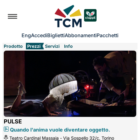
Eng
Accedi
Biglietti
Abbonamenti
Pacchetti
Prodotto
Prezzi
Servizi
Info
PULSE
Quando l'anima vuole diventare oggetto.
Teatro Cardinal Massaia - Via Sospello 32/c, Torino