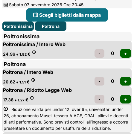
Sabato
07
novembre 2026
Ore 20:45
Scegli biglietti dalla mappa
Poltronissima
Poltrona
Poltronissima
Poltronissima / Intero Web
24.96
€
+ 1.82
Poltrona
Poltrona / Intero Web
20.62
€
+ 1.51
Poltrona / Ridotto Legge Web
17.36
€
+ 1.27
Riduzione valida per under 12, over 65, universitari under 
26, abbonamento Musei, tessera AIACE, CRAL, allievi e docenti
di arti performative. Sono previsti controlli all’ingresso e occorre
presentare un documento per usufruire della riduzione.