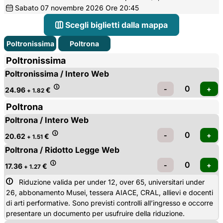
Sabato
07
novembre 2026
Ore 20:45
Scegli biglietti dalla mappa
Poltronissima
Poltrona
Poltronissima
Poltronissima / Intero Web
24.96
€
+ 1.82
Poltrona
Poltrona / Intero Web
20.62
€
+ 1.51
Poltrona / Ridotto Legge Web
17.36
€
+ 1.27
Riduzione valida per under 12, over 65, universitari under 
26, abbonamento Musei, tessera AIACE, CRAL, allievi e docenti
di arti performative. Sono previsti controlli all’ingresso e occorre
presentare un documento per usufruire della riduzione.