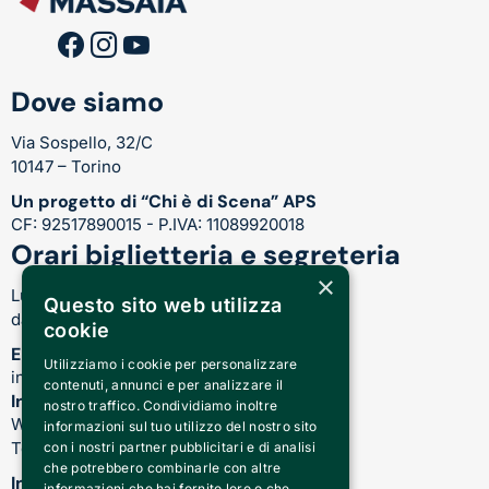
Dove siamo
Via Sospello, 32/C
10147 – Torino
Un progetto di “Chi è di Scena” APS
CF: 92517890015 - P.IVA: 11089920018
Orari biglietteria e segreteria
×
Lunedì-Venerdì:
Questo sito web utilizza
dalle 17.00 alle 21.00
cookie
Email
Utilizziamo i cookie per personalizzare
info@teatrocardinalmassaia.com
contenuti, annunci e per analizzare il
Informazioni su spettacoli e teatro
nostro traffico. Condividiamo inoltre
WhatsApp: 344 410 4477
informazioni sul tuo utilizzo del nostro sito
Telefono: 011 221 6128
con i nostri partner pubblicitari e di analisi
che potrebbero combinarle con altre
Informazioni sui nostri corsi
informazioni che hai fornito loro o che