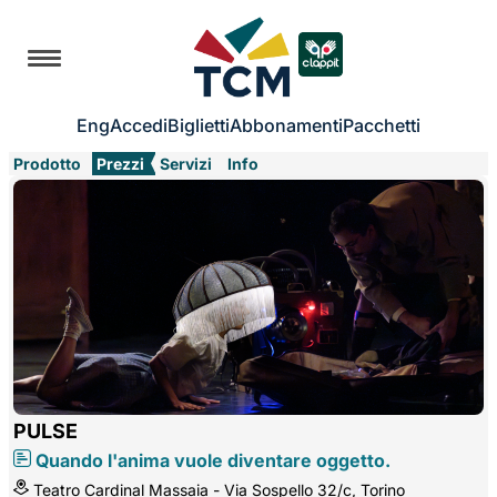
Eng
Accedi
Biglietti
Abbonamenti
Pacchetti
Prodotto
Prezzi
Servizi
Info
PULSE
Quando l'anima vuole diventare oggetto.
Teatro Cardinal Massaia - Via Sospello 32/c, Torino