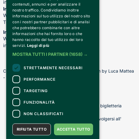
info@teatrocardinalmassaia.com
contenuti, annunci e per analizzare il
Informazioni su spettacoli e teatro
nostro traffico. Condividiamo inoltre
WhatsApp: 344 410 4477
informazioni sul tuo utilizzo del nostro sito
Telefono: 011 221 6128
con i nostri partner pubblicitari e di analisi
che potrebbero combinarle con altre
Informazioni sui nostri corsi
informazioni che hai fornito loro o che
WhatsApp: 392 150 5130 -
hanno raccolto dal tuo utilizzo dei loro
info@chiediscena.torino.it
servizi.
Leggi di più
MOSTRA TUTTI I PARTNER
(1658) →
STRETTAMENTE NECESSARI
Copyright © 2026 - All rights reserved - Design by Luca Mattea 
- Made in Turin with
PERFORMANCE
TARGETING
CONTATTI
FUNZIONALITÀ
Per informazioni e supporto all'acquisto della biglietteria
Clicca qui
NON CLASSIFICATI
Per informazioni sul programma e l'evento, rivolgersi all'
organizzatore
.
RIFIUTA TUTTO
ACCETTA TUTTO
Dichiarazione di accessibilità