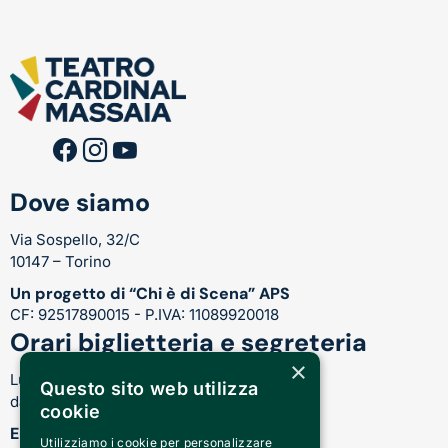
Dove siamo
Via Sospello, 32/C
10147 – Torino
Un progetto di “Chi è di Scena” APS
CF: 92517890015 - P.IVA: 11089920018
Orari biglietteria e segreteria
×
Lunedì-Venerdì:
Questo sito web utilizza
dalle 17.00 alle 21.00
cookie
Email
Utilizziamo i cookie per personalizzare