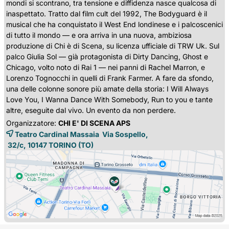
mondi si scontrano, tra tensione e diffidenza nasce qualcosa di
inaspettato. Tratto dal film cult del 1992, The Bodyguard è il
musical che ha conquistato il West End londinese e i palcoscenici
di tutto il mondo — e ora arriva in una nuova, ambiziosa
produzione di Chi è di Scena, su licenza ufficiale di TRW Uk. Sul
palco Giulia Sol — già protagonista di Dirty Dancing, Ghost e
Chicago, volto noto di Rai 1 — nei panni di Rachel Marron, e
Lorenzo Tognocchi in quelli di Frank Farmer. A fare da sfondo,
una delle colonne sonore più amate della storia: I Will Always
Love You, I Wanna Dance With Somebody, Run to you e tante
altre, eseguite dal vivo. Un evento da non perdere.
Organizzatore:
CHI E' DI SCENA APS
Teatro Cardinal Massaia Via Sospello,
32/c, 10147 
TORINO
(TO)