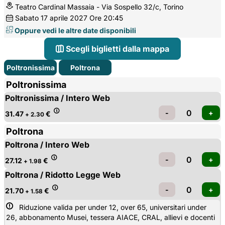
Teatro Cardinal Massaia - Via Sospello 32/c, Torino
Sabato
17
aprile 2027
Ore 20:45
Oppure vedi le altre date disponibili
Scegli biglietti dalla mappa
Poltronissima
Poltrona
Poltronissima
Poltronissima / Intero Web
31.47
€
+ 2.30
Poltrona
Poltrona / Intero Web
27.12
€
+ 1.98
Poltrona / Ridotto Legge Web
21.70
€
+ 1.58
Riduzione valida per under 12, over 65, universitari under 
26, abbonamento Musei, tessera AIACE, CRAL, allievi e docenti