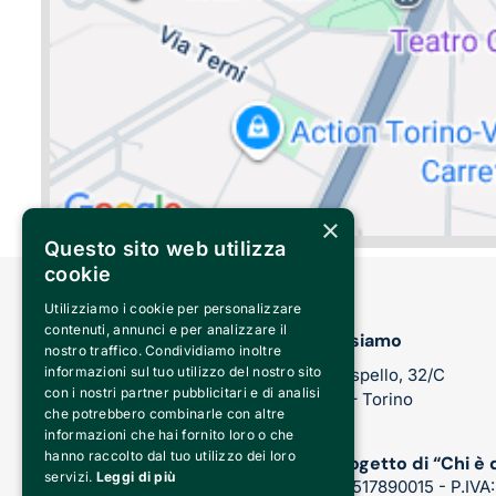
×
Questo sito web utilizza
cookie
Utilizziamo i cookie per personalizzare
contenuti, annunci e per analizzare il
Dove siamo
nostro traffico. Condividiamo inoltre
informazioni sul tuo utilizzo del nostro sito
Via Sospello, 32/C
con i nostri partner pubblicitari e di analisi
10147 – Torino
che potrebbero combinarle con altre
informazioni che hai fornito loro o che
hanno raccolto dal tuo utilizzo dei loro
Un progetto di “Chi è 
servizi.
Leggi di più
CF: 92517890015 - P.IVA