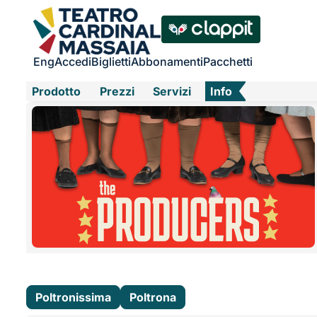
Eng
Accedi
Biglietti
Abbonamenti
Pacchetti
Prodotto
Prezzi
Servizi
Info
Poltronissima
Poltrona