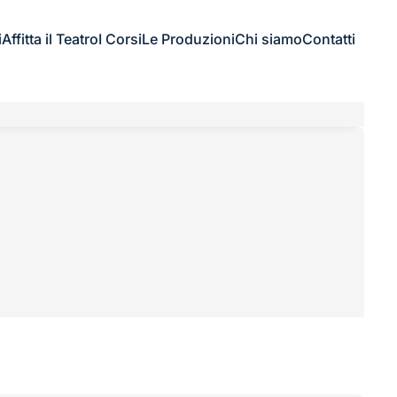
i
Affitta il Teatro
I Corsi
Le Produzioni
Chi siamo
Contatti