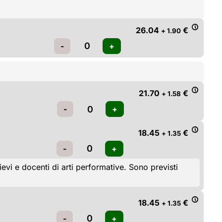
26.04
€
+ 1.90
21.70
€
+ 1.58
18.45
€
+ 1.35
i e docenti di arti performative. Sono previsti 
18.45
€
+ 1.35