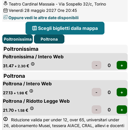
Teatro Cardinal Massaia - Via Sospello 32/c, Torino
Venerdì
28
maggio 2027
Ore 20:45
Oppure vedi le altre date disponibili
Scegli biglietti dalla mappa
Poltronissima
Poltrona
Poltronissima
Poltronissima / Intero Web
31.47
€
+ 2.30
Poltrona
Poltrona / Intero Web
27.13
€
+ 1.98
Poltrona / Ridotto Legge Web
21.70
€
+ 1.58
Riduzione valida per under 12, over 65, universitari under 
26, abbonamento Musei, tessera AIACE, CRAL, allievi e docenti