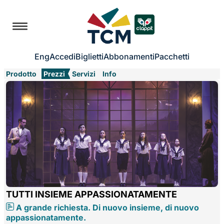
Eng
Accedi
Biglietti
Abbonamenti
Pacchetti
Prodotto
Prezzi
Servizi
Info
TUTTI INSIEME APPASSIONATAMENTE
A grande richiesta. Di nuovo insieme, di nuovo
appassionatamente.