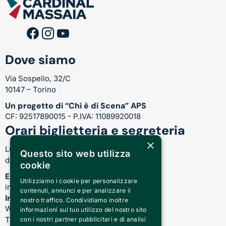
Dove siamo
Via Sospello, 32/C
10147 – Torino
Un progetto di “Chi è di Scena” APS
CF: 92517890015 - P.IVA: 11089920018
Orari biglietteria e segreteria
×
Lunedì-Venerdì:
Questo sito web utilizza
dalle 17.00 alle 21.00
cookie
Email
Utilizziamo i cookie per personalizzare
info@teatrocardinalmassaia.com
contenuti, annunci e per analizzare il
Informazioni su spettacoli e teatro
nostro traffico. Condividiamo inoltre
WhatsApp: 344 410 4477
informazioni sul tuo utilizzo del nostro sito
Telefono: 011 221 6128
con i nostri partner pubblicitari e di analisi