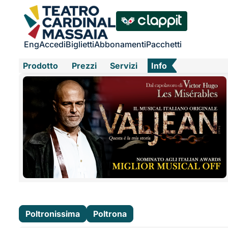
Eng
Accedi
Biglietti
Abbonamenti
Pacchetti
Prodotto
Prezzi
Servizi
Info
Poltronissima
Poltrona