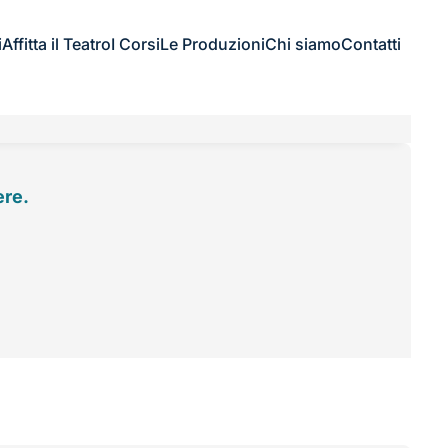
i
Affitta il Teatro
I Corsi
Le Produzioni
Chi siamo
Contatti
ere.