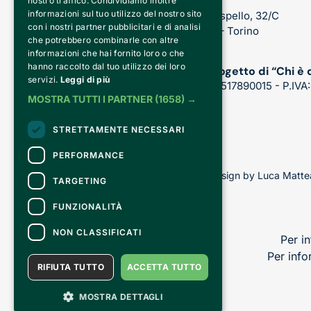
nostro traffico. Condividiamo inoltre
informazioni sul tuo utilizzo del nostro sito
Via Sospello, 32/C
con i nostri partner pubblicitari e di analisi
10147 – Torino
che potrebbero combinarle con altre
informazioni che hai fornito loro o che
hanno raccolto dal tuo utilizzo dei loro
Un progetto di “Chi è 
servizi.
Leggi di più
CF: 92517890015 - P.IVA
MOSTRA TUTTI I PARTNER
(1658) →
STRETTAMENTE NECESSARI
PERFORMANCE
Copyright © 2026 - All rights reserved - Design by Luca Mattea
TARGETING
FUNZIONALITÀ
NON CLASSIFICATI
Per in
Per info
RIFIUTA TUTTO
ACCETTA TUTTO
MOSTRA DETTAGLI