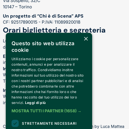
Via Sospello, 32/C
10147 – Torino
Un progetto di “Chi è di Scena” APS
CF: 92517890015 - P.IVA: 11089920018
Orari biglietteria e segreteria
×
Lunedì-Venerdì:
Questo sito web utilizza
dalle 17.00 alle 21.00
cookie
Email
Utilizziamo i cookie per personalizzare
info@teatrocardinalmassaia.com
contenuti, annunci e per analizzare il
Informazioni su spettacoli e teatro
nostro traffico. Condividiamo inoltre
WhatsApp: 344 410 4477
informazioni sul tuo utilizzo del nostro sito
Telefono: 011 221 6128
con i nostri partner pubblicitari e di analisi
che potrebbero combinarle con altre
Informazioni sui nostri corsi
informazioni che hai fornito loro o che
WhatsApp: 392 150 5130 -
hanno raccolto dal tuo utilizzo dei loro
info@chiediscena.torino.it
servizi.
Leggi di più
MOSTRA TUTTI I PARTNER
(1658) →
STRETTAMENTE NECESSARI
Copyright © 2026 - All rights reserved - Design by Luca Mattea 