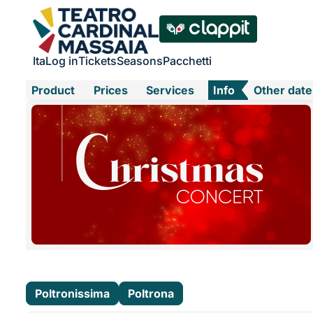
Ita
Log in
Tickets
Seasons
Pacchetti
Product
Prices
Services
Info
Other date
Poltronissima
Poltrona