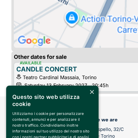
Other dates for sale
AVAILABLE
CANDLE CONCERT
Teatro Cardinal Massaia, Torino
Saturday
13
February 2027
, 20:45h
×
Questo sito web utilizza
cookie
Utilizziamo i cookie per personalizzare
Where we are
contenuti, annunci e per analizzare il
nostro traffico. Condividiamo inoltre
Via Sospello, 32/C
informazioni sul tuo utilizzo del nostro sito
10147 – Torino
con i nostri partner pubblicitari e di analisi