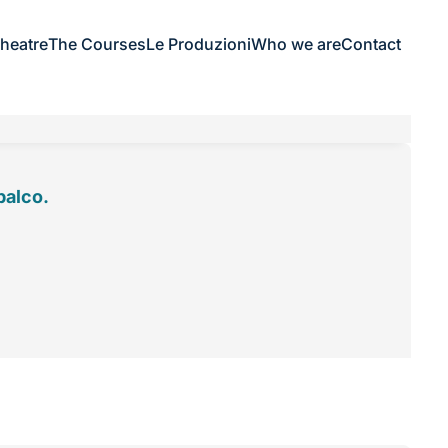
Theatre
The Courses
Le Produzioni
Who we are
Contact
palco.