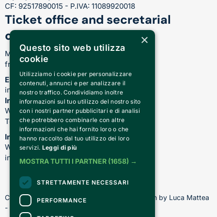
CF: 92517890015 - P.IVA: 11089920018
Ticket office and secretarial
opening hours
×
Questo sito web utilizza
Monday-Friday:
cookie
from 17.00 to 21.00
Utilizziamo i cookie per personalizzare
Email
contenuti, annunci e per analizzare il
info@teatrocardinalmassaia.com
nostro traffico. Condividiamo inoltre
Information on shows and theater
informazioni sul tuo utilizzo del nostro sito
WhatsApp: 344 410 4477
con i nostri partner pubblicitari e di analisi
che potrebbero combinarle con altre
Telefono: 011 221 6128
informazioni che hai fornito loro o che
Information about our courses
hanno raccolto dal tuo utilizzo dei loro
WhatsApp: 392 150 5130 -
servizi.
Leggi di più
info@chiediscena.torino.it
MOSTRA TUTTI I PARTNER
(1658) →
STRETTAMENTE NECESSARI
Copyright © 2026 - All rights reserved - Design by Luca Mattea 
PERFORMANCE
- Made in Turin with