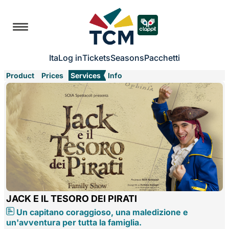
Ita
Log in
Tickets
Seasons
Pacchetti
Product
Prices
Services
Info
JACK E IL TESORO DEI PIRATI
Un capitano coraggioso, una maledizione e
un'avventura per tutta la famiglia.