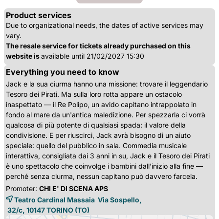
Product services
Due to organizational needs, the dates of active services may
vary.
The resale service for tickets already purchased on this
website is
available until 21/02/2027 15:30
Everything you need to know
Jack e la sua ciurma hanno una missione: trovare il leggendario
Tesoro dei Pirati. Ma sulla loro rotta appare un ostacolo
inaspettato — il Re Polipo, un avido capitano intrappolato in
fondo al mare da un'antica maledizione. Per spezzarla ci vorrà
qualcosa di più potente di qualsiasi spada: il valore della
condivisione. E per riuscirci, Jack avrà bisogno di un aiuto
speciale: quello del pubblico in sala. Commedia musicale
interattiva, consigliata dai 3 anni in su, Jack e il Tesoro dei Pirati
è uno spettacolo che coinvolge i bambini dall'inizio alla fine —
perché senza ciurma, nessun capitano può davvero farcela.
Promoter:
CHI E' DI SCENA APS
Teatro Cardinal Massaia Via Sospello,
32/c, 10147 
TORINO
(TO)