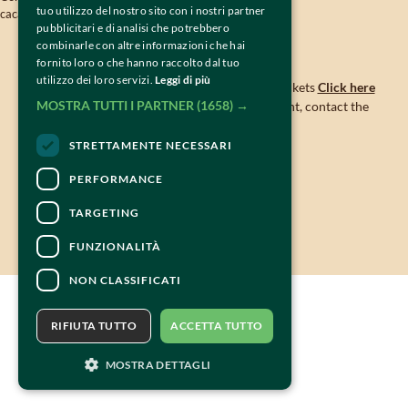
tuo utilizzo del nostro sito con i nostri partner
cacao@tiramisuworldcup.com
pubblicitari e di analisi che potrebbero
combinarle con altre informazioni che hai
CONTACTS
fornito loro o che hanno raccolto dal tuo
utilizzo dei loro servizi.
Leggi di più
For information and support in purchasing tickets
Click here
MOSTRA TUTTI I PARTNER
(1658) →
For information on the program and the event, contact the
organizer
.
Accessibility statement
STRETTAMENTE NECESSARI
PERFORMANCE
TARGETING
FUNZIONALITÀ
NON CLASSIFICATI
RIFIUTA TUTTO
ACCETTA TUTTO
MOSTRA DETTAGLI