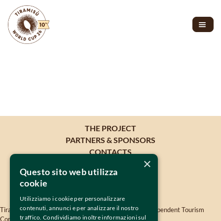
THE PROJECT
PARTNERS & SPONSORS
CONTACTS
×
Questo sito web utilizza
cookie
Utilizziamo i cookie per personalizzare
contenuti, annunci e per analizzare il nostro
Tiramisù World Cup is oganised by 
TWISSEN
- The Independent Tourism 
traffico. Condividiamo inoltre informazioni sul
Company Srls - VAT 04819380264 -
twissen.com
- 