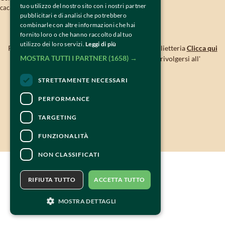
tuo utilizzo del nostro sito con i nostri partner
cacao@tiramisuworldcup.com
pubblicitari e di analisi che potrebbero
combinarle con altre informazioni che hai
CONTATTI
fornito loro o che hanno raccolto dal tuo
utilizzo dei loro servizi.
Leggi di più
Per informazioni e supporto all'acquisto della biglietteria
Clicca qui
MOSTRA TUTTI I PARTNER
(1658) →
Per informazioni sul programma e l'evento, rivolgersi all'
organizzatore
.
Dichiarazione di accessibilità
STRETTAMENTE NECESSARI
PERFORMANCE
TARGETING
FUNZIONALITÀ
NON CLASSIFICATI
RIFIUTA TUTTO
ACCETTA TUTTO
MOSTRA DETTAGLI