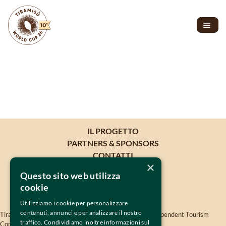
IL PROGETTO
PARTNERS & SPONSORS
CONTATTI
×
Questo sito web utilizza
cookie
Utilizziamo i cookie per personalizzare
contenuti, annunci e per analizzare il nostro
Tiramisù World Cup is oganised by 
TWISSEN
- The Independent Tourism 
traffico. Condividiamo inoltre informazioni sul
Company Srls - VAT 04819380264 -
twissen.com
- 