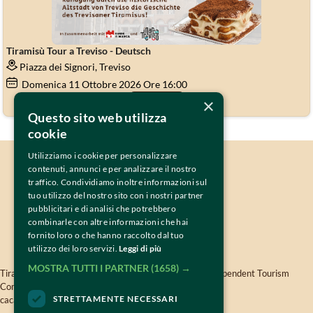
Tiramisù Tour a Treviso - Deutsch
Piazza dei Signori, Treviso
Domenica
11
Ottobre 2026
Ore 16:00
×
Acquista
Questo sito web utilizza
cookie
Utilizziamo i cookie per personalizzare
IL PROGETTO
contenuti, annunci e per analizzare il nostro
PARTNERS & SPONSORS
traffico. Condividiamo inoltre informazioni sul
CONTATTI
tuo utilizzo del nostro sito con i nostri partner
pubblicitari e di analisi che potrebbero
combinarle con altre informazioni che hai
fornito loro o che hanno raccolto dal tuo
utilizzo dei loro servizi.
Leggi di più
MOSTRA TUTTI I PARTNER
(1658) →
Tiramisù World Cup is oganised by 
TWISSEN
- The Independent Tourism 
Company Srls - VAT 04819380264 -
twissen.com
- 
STRETTAMENTE NECESSARI
cacao@tiramisuworldcup.com