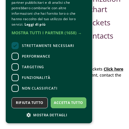
partner pubblicitari e di analisi che
Sponsor
chart
potrebbero combinarle con altre
informazioni che hai fornito loro o che
hanno raccolto dal tuo utilizzo dei loro
Safe Guarding
Tickets
servizi.
Leggi di più
MOSTRA TUTTI I PARTNER
(1658) →
Contacts
STRETTAMENTE NECESSARI
PERFORMANCE
CONTACTS
TARGETING
For information and support in purchasing tickets
Click here
For information on the program and the event, contact the
FUNZIONALITÀ
organizer
.
Accessibility statement
NON CLASSIFICATI
RIFIUTA TUTTO
ACCETTA TUTTO
MOSTRA DETTAGLI