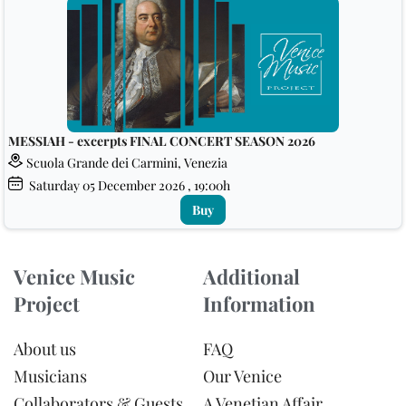
MESSIAH - excerpts FINAL CONCERT SEASON 2026
Scuola Grande dei Carmini, Venezia
Saturday
05
December 2026
, 19:00h
Buy
Venice Music
Additional
Project
Information
About us
FAQ
Musicians
Our Venice
Collaborators & Guests
A Venetian Affair