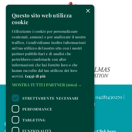
×
Questo sito web utilizza
cookie
Utilizziamo i cookie per personalizzare
contenuti, annunci e per analizzare il nostro
traffico. Condividiamo inoltre informazioni
sul tuo utilizzo del nostro sito con i nostri
partner pubblicitari e di analisi che
potrebbero combinarle con altre
informazioni che hai fornito loro o che
hanno raccolto dal tuo utilizzo dei loro
servizi.
Leggi di più
MOSTRA TUTTI I PARTNER
(1660) →
© 2025 Venice Music Project | P.IVA e C.F. 04285430270 |
STRETTAMENTE NECESSARI
info@venicemusicproject.it
PERFORMANCE
TARGETING
CONTACTS
FUNZIONALITÀ
For information and support in purchasing tickets
Click here