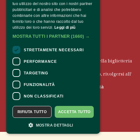
Via Claudia de’ Medici 12,
tuo utilizzo del nostro sito con i nostri partner
39100 Bolzano 
pubblicitari e di analisi che potrebbero
combinarle con altre informazioni che hai
fornito loro o che hanno raccolto dal tuo
utilizzo dei loro servizi.
Leggi di più
MOSTRA TUTTI I PARTNER
(1660) →
STRETTAMENTE NECESSARI
CONTATTI
Per informazioni e supporto all'acquisto della biglietteria
PERFORMANCE
Clicca qui
Per informazioni sul programma e l'evento, rivolgersi all'
TARGETING
organizzatore
.
FUNZIONALITÀ
Dichiarazione di accessibilità
NON CLASSIFICATI
RIFIUTA TUTTO
ACCETTA TUTTO
MOSTRA DETTAGLI