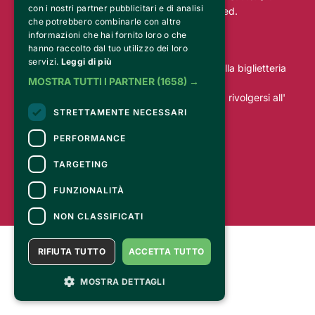
con i nostri partner pubblicitari e di analisi
01813970884). All rights reserved.
che potrebbero combinarle con altre
informazioni che hai fornito loro o che
CONTATTI
hanno raccolto dal tuo utilizzo dei loro
servizi.
Leggi di più
Per informazioni e supporto all'acquisto della biglietteria
MOSTRA TUTTI I PARTNER
(1658) →
Clicca qui
Per informazioni sul programma e l'evento, rivolgersi all'
organizzatore
.
STRETTAMENTE NECESSARI
Dichiarazione di accessibilità
PERFORMANCE
TARGETING
FUNZIONALITÀ
NON CLASSIFICATI
RIFIUTA TUTTO
ACCETTA TUTTO
MOSTRA DETTAGLI