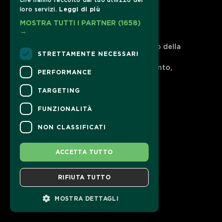
che hanno raccolto dal tuo utilizzo dei
loro servizi.
Leggi di più
MOSTRA TUTTI I PARTNER
(1658)
→
CONTATTI
Per informazioni e supporto all'acquisto della
STRETTAMENTE NECESSARI
biglietteria
Clicca qui
Per informazioni sul programma e l'evento,
PERFORMANCE
rivolgersi all'
organizzatore
.
Dichiarazione di accessibilità
TARGETING
FUNZIONALITÀ
NON CLASSIFICATI
ACCETTA TUTTO
RIFIUTA TUTTO
MOSTRA DETTAGLI