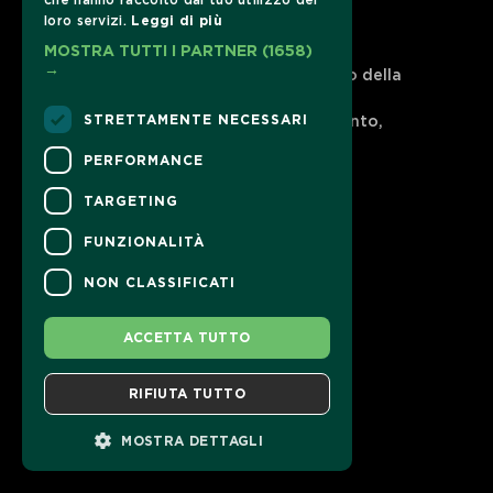
che hanno raccolto dal tuo utilizzo dei
loro servizi.
Leggi di più
CONTATTI
MOSTRA TUTTI I PARTNER
(1658)
→
Per informazioni e supporto all'acquisto della
biglietteria
Clicca qui
STRETTAMENTE NECESSARI
Per informazioni sul programma e l'evento,
rivolgersi all'
organizzatore
.
PERFORMANCE
Dichiarazione di accessibilità
TARGETING
FUNZIONALITÀ
NON CLASSIFICATI
ACCETTA TUTTO
RIFIUTA TUTTO
MOSTRA DETTAGLI