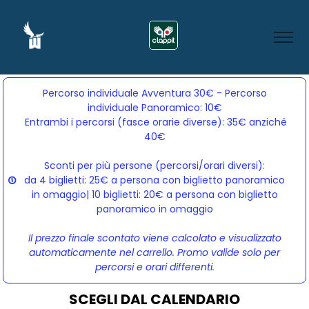
Percorso individuale Avventura 30€ - Percorso
individuale Panoramico: 10€
Entrambi i percorsi (fasce orarie diverse): 35€ anziché 
40€
Sconti per più persone (percorsi/orari diversi):
da 4 biglietti: 25€ a persona con biglietto panoramico
in omaggio| 10 biglietti: 20€ a persona con biglietto
panoramico in omaggio
Il prezzo finale scontato viene calcolato e visualizzato
automaticamente nel carrello. Promo valide solo per
percorsi e orari differenti.
SCEGLI DAL CALENDARIO