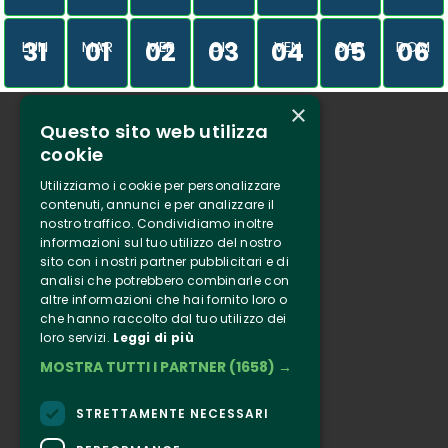
31
01
02
03
04
05
06
LUN
MAR
MER
GIO
VEN
SAB
DOM
×
Questo sito web utilizza
Chi siamo
cookie
Tenuta Selvaggia
Utilizziamo i cookie per personalizzare
Contatti
contenuti, annunci e per analizzare il
nostro traffico. Condividiamo inoltre
Biglietteria
informazioni sul tuo utilizzo del nostro
sito con i nostri partner pubblicitari e di
analisi che potrebbero combinarle con
Clappit
altre informazioni che hai fornito loro o
Informazione
che hanno raccolto dal tuo utilizzo dei
loro servizi.
Leggi di più
Seguici
MOSTRA TUTTI I PARTNER
(1658) →
Instagram
Facebook
STRETTAMENTE NECESSARI
Connect