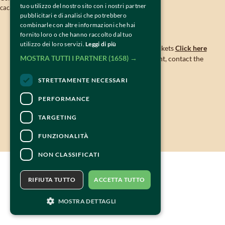
tuo utilizzo del nostro sito con i nostri partner
cacao@tiramisuworldcup.com
pubblicitari e di analisi che potrebbero
combinarle con altre informazioni che hai
CONTACTS
fornito loro o che hanno raccolto dal tuo
utilizzo dei loro servizi.
Leggi di più
For information and support in purchasing tickets
Click here
MOSTRA TUTTI I PARTNER
(1658) →
For information on the program and the event, contact the
organizer
.
Accessibility statement
STRETTAMENTE NECESSARI
PERFORMANCE
TARGETING
FUNZIONALITÀ
NON CLASSIFICATI
RIFIUTA TUTTO
ACCETTA TUTTO
MOSTRA DETTAGLI