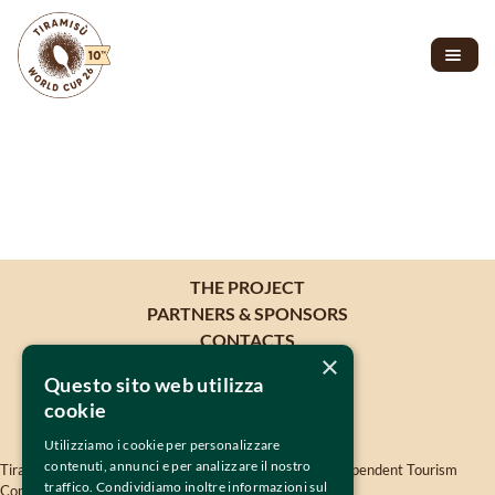
THE PROJECT
PARTNERS & SPONSORS
CONTACTS
×
Questo sito web utilizza
cookie
Utilizziamo i cookie per personalizzare
contenuti, annunci e per analizzare il nostro
Tiramisù World Cup is oganised by 
TWISSEN
- The Independent Tourism 
traffico. Condividiamo inoltre informazioni sul
Company Srls - VAT 04819380264 -
twissen.com
- 