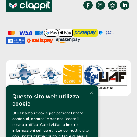
×
Questo sito web utilizza
cookie
Utilizziamo i cookie per personalizzare
Clappit è un marchio di proprietà di:
Bemils Srl 
contenuti, annunci e per analizzare il
a Socio Unico
nostro traffico. Condividiamo inoltre
Via Fosse Ardeatine, 4 -20092 Cinisello Balsamo (MI)
informazioni sul tuo utilizzo del nostro sito
PI 05589050961
con i nostri partner pubblicitari e di analisi
Iscr. C.C.I.A.A. Milano R.E.A. 1833471