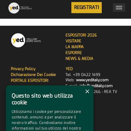
REGISTRATI
ESPOSITORI 2026
VISITARE
LA MAPPA
ESPORRE
NEWS & MEDIA
Privacy Policy
YED
Dichiarazione Dei Cookie
Tel. +39 0422 1499
Web:
www.yeditaly.com
PORTALE ESPOSITORI
E-mail:
info@yeditaly.com
×
P.iva 00401460266 - REA TV
Questo sito web utilizza
120644
cookie
Utilizziamo i cookie per personalizzare
contenuti, annunci e per analizzare il
nostro traffico. Condividiamo inoltre
informazioni sul tuo utilizzo del nostro