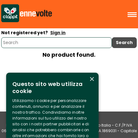
Not registered yet?
Sign in
No product found.
×
Questo sito web utilizza
cookie
Utilizziamo i cookie per personalizzare
contenuti, annunci e per analizzare il
nostro traffico. Condividiamo inoltre
informazioni sul tuo utilizzo del nostro
sito con i nostri partner pubblicitari e di
ENNEVOLTE srl Corso San Gottardo, 22 20136 Milano Italia - C.F./P.IVA 
analisi che potrebbero combinarle con
06092650966 - Codice Destinatario: T9K4ZHO - R.E.A.1869031 - Capitale
altre informazioni che hai fornito loro o
sociale € 50.000 i.v.