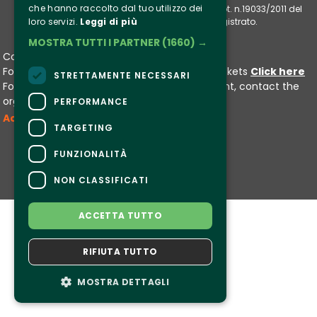
che hanno raccolto dal tuo utilizzo dei
ENNEVIAGGI Agenzia Viaggi e Turismo Aut. Dir. prot. n.19033/2011 del 
04/02/2011. Ennevolte è un marchio registrato.
loro servizi.
Leggi di più
MOSTRA TUTTI I PARTNER
(1660) →
Contacts
For information and support in purchasing tickets
Click here
STRETTAMENTE NECESSARI
For information on the program and the event, contact the
organizer
.
PERFORMANCE
Accessibility statement
TARGETING
FUNZIONALITÀ
NON CLASSIFICATI
ACCETTA TUTTO
RIFIUTA TUTTO
MOSTRA DETTAGLI