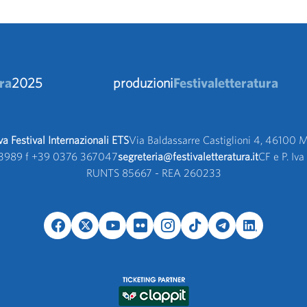
ra
2025
produzioni
Festivaletteratura
 Festival Internazionali ETS
Via Baldassarre Castiglioni 4, 46100 M
3989 f +39 0376 367047 
segreteria@festivaletteratura.it
CF e P. I
RUNTS 85667 - REA 260233 