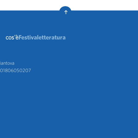
cos'è
Festivaletteratura
antova 
va 01806050207 