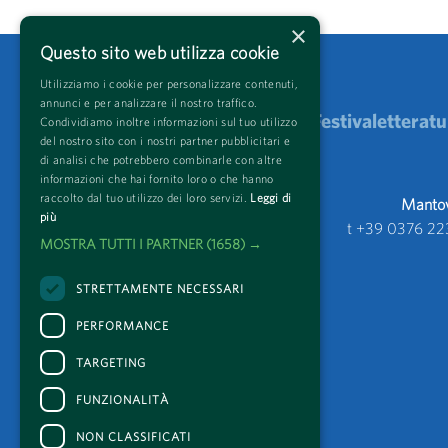
×
Questo sito web utilizza cookie
Utilizziamo i cookie per personalizzare contenuti,
annunci e per analizzare il nostro traffico.
Festivaletteratu
Condividiamo inoltre informazioni sul tuo utilizzo
del nostro sito con i nostri partner pubblicitari e
di analisi che potrebbero combinarle con altre
informazioni che hai fornito loro o che hanno
raccolto dal tuo utilizzo dei loro servizi.
Leggi di
Mantova
più
t +39 0376 22
MOSTRA TUTTI I PARTNER
(1658) →
STRETTAMENTE NECESSARI
PERFORMANCE
TARGETING
FUNZIONALITÀ
NON CLASSIFICATI