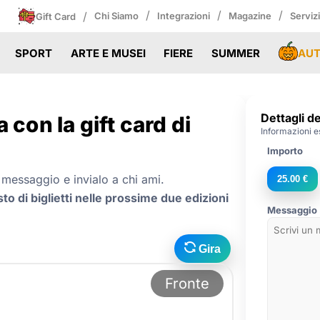
/
/
/
/
Chi Siamo
Integrazioni
Magazine
Serviz
Gift Card
AU
SPORT
ARTE E MUSEI
FIERE
SUMMER
Dettagli de
 con la gift card di
Informazioni es
Importo
il messaggio e invialo a chi ami.
25.00 €
sto di biglietti nelle prossime due edizioni
Messaggio (
Gira
Fronte