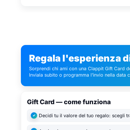
Regala l'esperienza d
Sorprendi chi ami con una Clappit Gift Card de
Inviala subito o programma l’invio nella data 
Gift Card — come funziona
Decidi tu il valore del tuo regalo: scegli