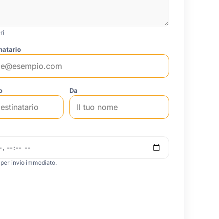
ri
natario
o
Da
 per invio immediato.