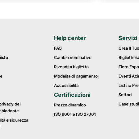
Help center
Servizi
FAQ
Crea Il Tu
uisto
Cambio nominativo
Biglietteri
Rivendita biglietto
Fiere Espo
ie
Modalita di pagamento
Eventi Azi
Accessibilità
Listino Pre
Certificazioni
Settori
privacy del
Case studi
Prezzo dinamico
ichiedente
ISO 9001 e ISO 27001
lità e sicurezza
i