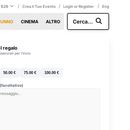
/
/
/
i B2B
Crea Il Tuo Evento
Login or Register
Eng
Cerca...
TUNNO
CINEMA
ALTRO
l regalo
senziali per l’invio
50.00 €
75.00 €
100.00 €
facoltativo)