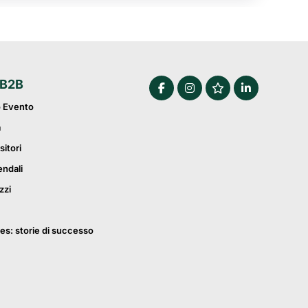
 B2B
o Evento
a
sitori
endali
zzi
es: storie di successo