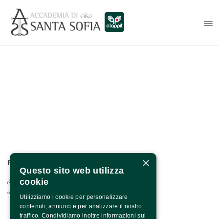
×
PER INFO E CONTATTI:
Questo sito web utilizza
cookie
Via Francesco Albergamo, 4 - 82100 Benevento
0824.1901208 / +39 371 1318590
Utilizziamo i cookie per personalizzare
contenuti, annunci e per analizzare il nostro
traffico. Condividiamo inoltre informazioni sul