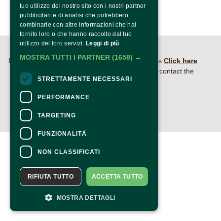
tuo utilizzo del nostro sito con i nostri partner
pubblicitari e di analisi che potrebbero
combinarle con altre informazioni che hai
fornito loro o che hanno raccolto dal tuo
utilizzo dei loro servizi.
Leggi di più
CONTACTS
MOSTRA TUTTI I PARTNER
(1658) →
For information and support in purchasing tickets
Click here
For information on the program and the event, contact the
STRETTAMENTE NECESSARI
organizer
.
Accessibility statement
PERFORMANCE
TARGETING
FUNZIONALITÀ
NON CLASSIFICATI
RIFIUTA TUTTO
ACCETTA TUTTO
MOSTRA DETTAGLI