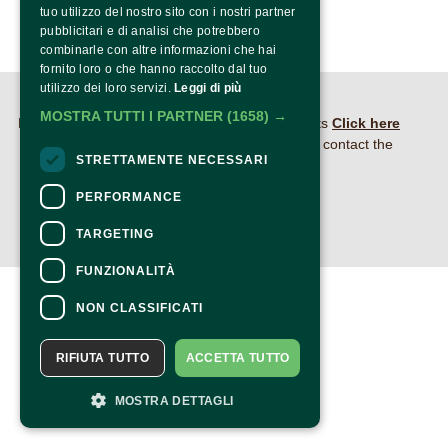
tuo utilizzo del nostro sito con i nostri partner
pubblicitari e di analisi che potrebbero
combinarle con altre informazioni che hai
fornito loro o che hanno raccolto dal tuo
utilizzo dei loro servizi.
Leggi di più
CONTACTS
MOSTRA TUTTI I PARTNER
(1658) →
For information and support in purchasing tickets
Click here
For information on the program and the event, contact the
STRETTAMENTE NECESSARI
organizer
.
Accessibility statement
PERFORMANCE
TARGETING
FUNZIONALITÀ
NON CLASSIFICATI
RIFIUTA TUTTO
ACCETTA TUTTO
MOSTRA DETTAGLI