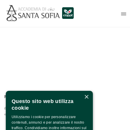
×
PER INFO E CONTATTI:
Questo sito web utilizza
cookie
Via Francesco Albergamo, 4 - 82100 Benevento
0824.1901208 / +39 371 1318590
Utilizziamo i cookie per personalizzare
contenuti, annunci e per analizzare il nostro
traffico. Condividiamo inoltre informazioni sul