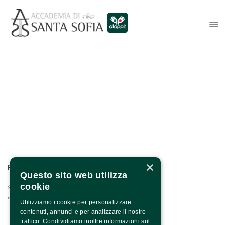
×
PER INFO E CONTATTI:
Questo sito web utilizza
cookie
Via Francesco Albergamo, 4 - 82100 Benevento
0824.1901208 / +39 371 1318590
Utilizziamo i cookie per personalizzare
contenuti, annunci e per analizzare il nostro
traffico. Condividiamo inoltre informazioni sul