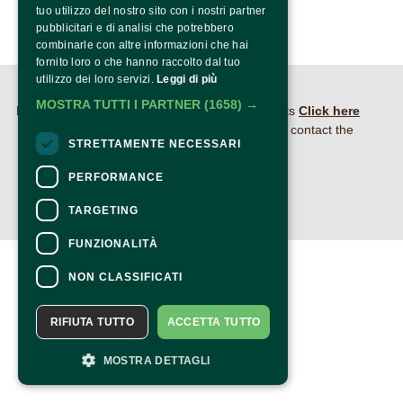
tuo utilizzo del nostro sito con i nostri partner
pubblicitari e di analisi che potrebbero
combinarle con altre informazioni che hai
fornito loro o che hanno raccolto dal tuo
utilizzo dei loro servizi.
Leggi di più
CONTACTS
MOSTRA TUTTI I PARTNER
(1658) →
For information and support in purchasing tickets
Click here
For information on the program and the event, contact the
STRETTAMENTE NECESSARI
organizer
.
Accessibility statement
PERFORMANCE
TARGETING
FUNZIONALITÀ
NON CLASSIFICATI
RIFIUTA TUTTO
ACCETTA TUTTO
MOSTRA DETTAGLI