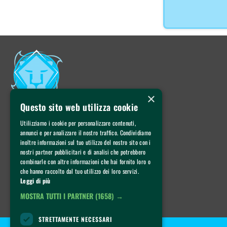
×
Questo sito web utilizza cookie
Via Rodi 15, 25124 Brescia (BS)
Utilizziamo i cookie per personalizzare contenuti,
+39 030 2426271
annunci e per analizzare il nostro traffico. Condividiamo
info@anbrescia.it
Lun–Sab: 9:00 – 18:00
inoltre informazioni sul tuo utilizzo del nostro sito con i
nostri partner pubblicitari e di analisi che potrebbero
combinarle con altre informazioni che hai fornito loro o
che hanno raccolto dal tuo utilizzo dei loro servizi.
Leggi di più
MOSTRA TUTTI I PARTNER
(1658) →
STRETTAMENTE NECESSARI