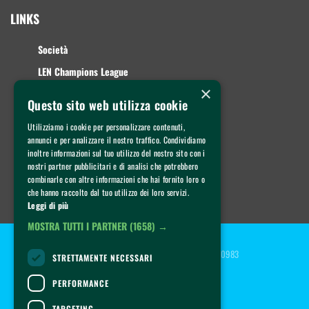
LINKS
Società
LEN Champions League
×
A1 Maschile
Questo sito web utilizza cookie
A2 Femminile
Utilizziamo i cookie per personalizzare contenuti,
Giovanili
annunci e per analizzare il nostro traffico. Condividiamo
inoltre informazioni sul tuo utilizzo del nostro sito con i
Summer Camp
nostri partner pubblicitari e di analisi che potrebbero
combinarle con altre informazioni che hai fornito loro o
CONTATTI
che hanno raccolto dal tuo utilizzo dei loro servizi.
Leggi di più
MOSTRA TUTTI I PARTNER
(1658) →
Copyright © 2022 AN Brescia - P.IVA 04112160983
STRETTAMENTE NECESSARI
Privacy policy
Cookie policy
| 
PERFORMANCE
TARGETING