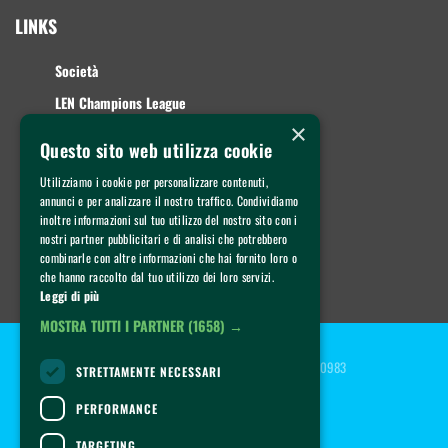
LINKS
Società
LEN Champions League
×
A1 Maschile
Questo sito web utilizza cookie
A2 Femminile
Utilizziamo i cookie per personalizzare contenuti,
Giovanili
annunci e per analizzare il nostro traffico. Condividiamo
inoltre informazioni sul tuo utilizzo del nostro sito con i
Summer Camp
nostri partner pubblicitari e di analisi che potrebbero
combinarle con altre informazioni che hai fornito loro o
CONTATTI
che hanno raccolto dal tuo utilizzo dei loro servizi.
Leggi di più
MOSTRA TUTTI I PARTNER
(1658) →
Copyright © 2022 AN Brescia - P.IVA 04112160983
STRETTAMENTE NECESSARI
Privacy policy
Cookie policy
| 
PERFORMANCE
TARGETING