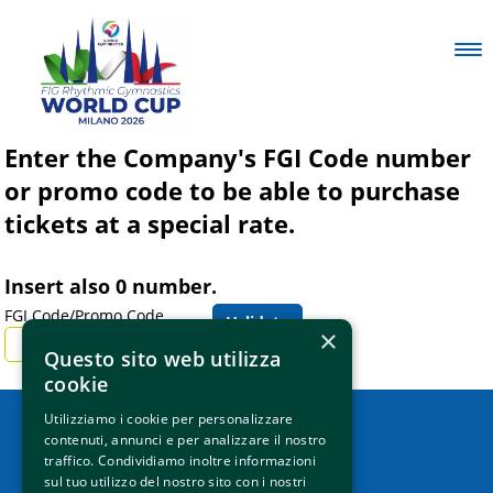
Enter the Company's FGI Code number
or promo code to be able to purchase
tickets at a special rate.
Insert also 0 number.
FGI Code/Promo Code
×
Questo sito web utilizza
cookie
Utilizziamo i cookie per personalizzare
contenuti, annunci e per analizzare il nostro
How to reach us
traffico. Condividiamo inoltre informazioni
sul tuo utilizzo del nostro sito con i nostri
Contacts