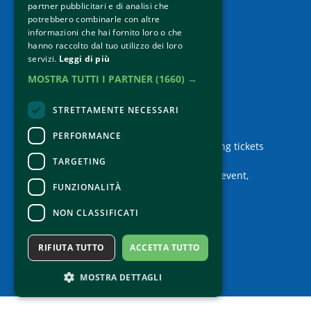
partner pubblicitari e di analisi che
potrebbero combinarle con altre
P.IVA 01133440410
informazioni che hai fornito loro o che
Privacy Policy
hanno raccolto dal tuo utilizzo dei loro
Credits
servizi.
Leggi di più
MOSTRA TUTTI I PARTNER
(1660) →
STRETTAMENTE NECESSARI
Contacts
PERFORMANCE
For information and support in purchasing tickets
Click here
TARGETING
For information on the program and the event,
FUNZIONALITÀ
contact the
organizer
.
Accessibility statement
NON CLASSIFICATI
RIFIUTA TUTTO
ACCETTA TUTTO
MOSTRA DETTAGLI