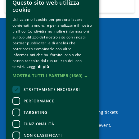
Questo sito web utilizza
Mobile
cookie
Utilizziamo i cookie per personalizzare
contenuti, annunci e per analizzare il nostro
traffico. Condividiamo inoltre informazioni
sul tuo utilizzo del nostro sito con i nostri
How to reach us
partner pubblicitari e di analisi che
Contacts
potrebbero combinarle con altre
informazioni che hai fornito loro o che
P.IVA 01133440410
hanno raccolto dal tuo utilizzo dei loro
Privacy Policy
servizi.
Leggi di più
Credits
MOSTRA TUTTI I PARTNER
(1660) →
STRETTAMENTE NECESSARI
PERFORMANCE
Contacts
For information and support in purchasing tickets
TARGETING
Click here
FUNZIONALITÀ
For information on the program and the event,
contact the
organizer
.
NON CLASSIFICATI
Accessibility statement